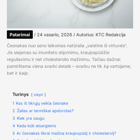
Patarimai
/
24 vasario, 2026
/ Autorius:
KTC Redakcija
Česnakas nuo seno laikomas natūralia „vaistine iš virtuvės“.
Jis siejamas su imuniteto stiprinimu, kraujospūdžio
reguliavimu ir net cholesterolio mažinimu. Tačiau dažnai
pamirštama viena svarbi detalė – svarbu ne tik
ką
vartojame,
bet ir
kaip
.
Turinys
slėpti
1
Kas iš tikrųjų veikia česnake
2
Žalias ar termiškai apdorotas?
3
Kiek yra saugu
4
Kada būti atsargiems
5
Ar česnakas tikrai mažina kraujospūdį ir cholesterolį?