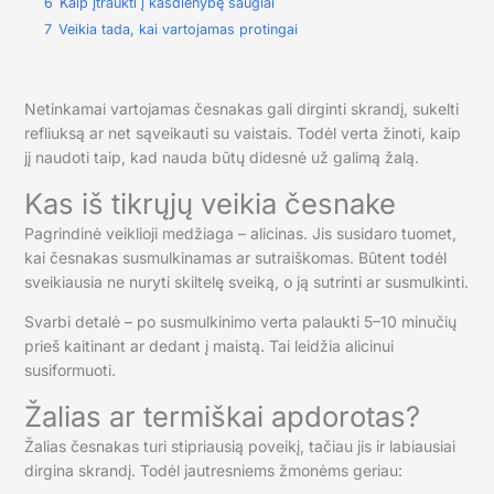
6
Kaip įtraukti į kasdienybę saugiai
7
Veikia tada, kai vartojamas protingai
Netinkamai vartojamas česnakas gali dirginti skrandį, sukelti
refliuksą ar net sąveikauti su vaistais. Todėl verta žinoti, kaip
jį naudoti taip, kad nauda būtų didesnė už galimą žalą.
Kas iš tikrųjų veikia česnake
Pagrindinė veiklioji medžiaga – alicinas. Jis susidaro tuomet,
kai česnakas susmulkinamas ar sutraiškomas. Būtent todėl
sveikiausia ne nuryti skiltelę sveiką, o ją sutrinti ar susmulkinti.
Svarbi detalė – po susmulkinimo verta palaukti 5–10 minučių
prieš kaitinant ar dedant į maistą. Tai leidžia alicinui
susiformuoti.
Žalias ar termiškai apdorotas?
Žalias česnakas turi stipriausią poveikį, tačiau jis ir labiausiai
dirgina skrandį. Todėl jautresniems žmonėms geriau: