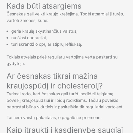
Kada būti atsargiems
Česnakas gali veikti kraujo krešėjimą. Todėl atsargiai jį turėtų
vartoti žmonės, kurie:
geria kraują skystinančius vaistus,
ruošiasi operacijai,
turi skrandžio opų ar stiprų refliuksą.
Tokiais atvejais prieš reguliarų vartojimą verta pasitarti su
gydytoju.
Ar česnakas tikrai mažina
kraujospūdį ir cholesterolį?
Tyrimai rodo, kad česnakas gali turėti nedidelį teigiamą
poveikį kraujospūdžiui ir lipidų rodikliams. Tačiau poveikis
paprastai būna vidutinis ir pasireiškia tik reguliariai vartojant.
Tai nėra vaistų pakaitalas, o pagalbinė priemonė.
Kaip įtraukti į kasdienybę saugiai