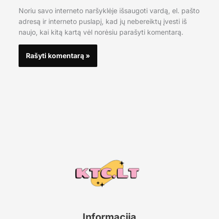
Noriu savo interneto naršyklėje išsaugoti vardą, el. pašto
adresą ir interneto puslapį, kad jų nebereiktų įvesti iš
naujo, kai kitą kartą vėl norėsiu parašyti komentarą.
Informacija