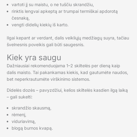
vartoti jį su maistu, o ne tuščiu skrandžiu,
rinktis lengvai apkeptą ar trumpai termiškai apdorotą
česnaką,
vengti didelių kiekių iš karto.
Ilgai kepant ar verdant, dalis veikliųjų medžiagų suyra, tačiau
švelnesnis poveikis gali būti saugesnis.
Kiek yra saugu
Dažniausiai rekomenduojama 1–2 skiltelės per dieną kaip
dalis maisto. Tai pakankamas kiekis, kad gautumėte naudos,
bet neperkrautumėte virškinimo sistemos.
Didelės dozės – pavyzdžiui, kelios skiltelės kasdien ilgą laiką
– gali sukelti:
skrandžio skausmą,
rėmenį,
viduriavimą,
blogą burnos kvapą.