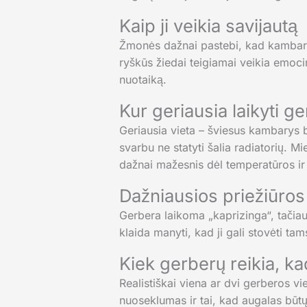
Kaip ji veikia savijautą
Žmonės dažnai pastebi, kad kambaryj
ryškūs žiedai teigiamai veikia emocin
nuotaiką.
Kur geriausia laikyti g
Geriausia vieta – šviesus kambarys b
svarbu ne statyti šalia radiatorių. M
dažnai mažesnis dėl temperatūros i
Dažniausios priežiūros
Gerbera laikoma „kaprizinga“, tačiau
klaida manyti, kad ji gali stovėti ta
Kiek gerberų reikia, k
Realistiškai viena ar dvi gerberos 
nuoseklumas ir tai, kad augalas būtų