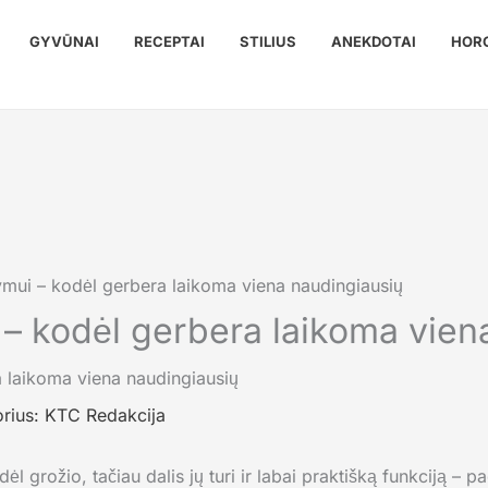
GYVŪNAI
RECEPTAI
STILIUS
ANEKDOTAI
HOR
ymui – kodėl gerbera laikoma viena naudingiausių
 – kodėl gerbera laikoma vien
orius:
KTC Redakcija
l grožio, tačiau dalis jų turi ir labai praktišką funkciją – 