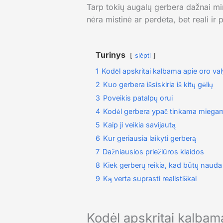
Tarp tokių augalų gerbera dažnai mi
nėra mistinė ar perdėta, bet reali i
Turinys
slėpti
1
Kodėl apskritai kalbama apie oro va
2
Kuo gerbera išsiskiria iš kitų gėlių
3
Poveikis patalpų orui
4
Kodėl gerbera ypač tinkama miega
5
Kaip ji veikia savijautą
6
Kur geriausia laikyti gerberą
7
Dažniausios priežiūros klaidos
8
Kiek gerberų reikia, kad būtų nauda
9
Ką verta suprasti realistiškai
Kodėl apskritai kalbam