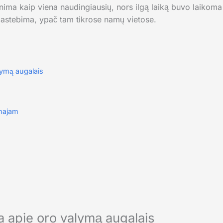
nima kaip viena naudingiausių, nors ilgą laiką buvo laikoma
r pastebima, ypač tam tikrose namų vietose.
lymą augalais
majam
a apie oro valymą augalais