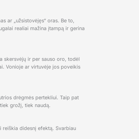
 ar „užsistovėjęs“ oras. Be to,
ugalai realiai mažina įtampą ir gerina
a skersvėjų ir per sauso oro, todėl
i. Vonioje ar virtuvėje jos poveikis
trios drėgmės pertekliui. Taip pat
tiek grožį, tiek naudą.
reiškia didesnį efektą. Svarbiau