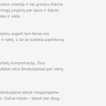
tinė chemija ir net grindys išskiria
smingų junginių per lapus ir šaknis
as ir vieta.
bėjimu sugerti tam tikras ore
ir naktį, o tai jai suteikia papildomą
eršalų koncentraciją. Šios
ltatas nėra išmatuojamas per vieną
komenduojama laikyti miegamajame.
io. Dažna klaida – statyti per daug