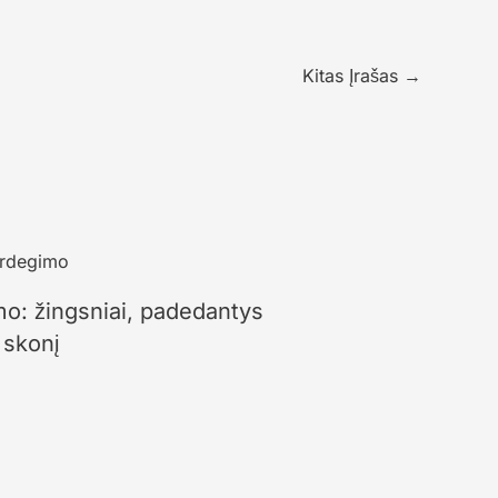
Kitas Įrašas
→
mo: žingsniai, padedantys
 skonį