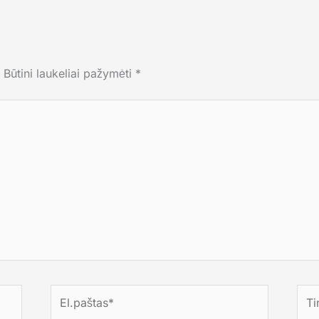
Būtini laukeliai pažymėti
*
El.paštas*
Tink