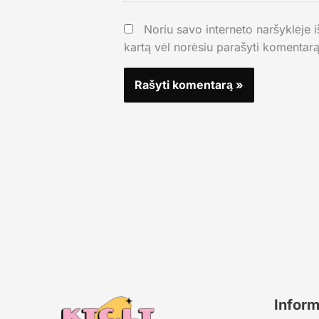
Noriu savo interneto naršyklėje iš
kartą vėl norėsiu parašyti komentarą
Inform