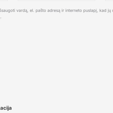
saugoti vardą, el. pašto adresą ir interneto puslapį, kad jų n
.
acija