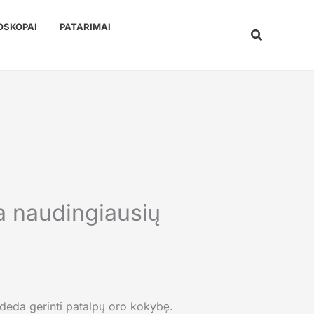
OSKOPAI
PATARIMAI
Paieška
a naudingiausių
padeda gerinti patalpų oro kokybę.