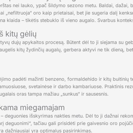
rštas nei lauko, ypač šildymo sezono metu. Baldai, dažai, bui
i „nefiltruoja“ oro kaip prietaisai, bet jie sugeria dalį kenk
a klaida – tikėtis stebuklo iš vieno augalo. Svarbus kontekst
š kitų gėlių
aktyvų dujų apykaitos procesą. Būtent dėl to ji siejama su ge
ugelis kitų žydinčių augalų, gerbera aktyvi ne tik dieną, bet 
imo padėti mažinti benzeno, formaldehido ir kitų buitinių t
uosiuose, svetainėse ir darbo kambariuose. Praktinis rezu
 augalais oras tampa mažiau „sunkus“ ir sausesnis.
inkama miegamajam
žų – deguonies išskyrimas nakties metu. Dėl to ji dažnai re
arį deguonimi“, tačiau gali prisidėti prie gaivesnio oro pojūč
a dažniausiai yra optimalus pasirinkimas.