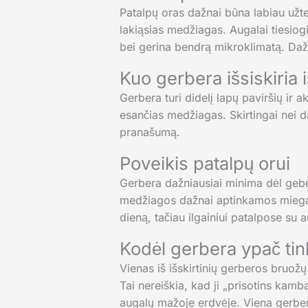
Patalpų oras dažnai būna labiau užte
lakiąsias medžiagas. Augalai tiesiogia
bei gerina bendrą mikroklimatą. Dažn
Kuo gerbera išsiskiria i
Gerbera turi didelį lapų paviršių ir 
esančias medžiagas. Skirtingai nei da
pranašumą.
Poveikis patalpų orui
Gerbera dažniausiai minima dėl gebėj
medžiagos dažnai aptinkamos miegam
dieną, tačiau ilgainiui patalpose su
Kodėl gerbera ypač t
Vienas iš išskirtinių gerberos bruo
Tai nereiškia, kad ji „prisotins kamb
augalų mažoje erdvėje. Viena gerber