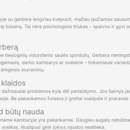
e su gerbera lengviau kvėpuoti, mažiau jaučiamas sausumas
ę būseną. Tai nėra psichologinis triukas – spalvos ir gyvi a
erberą
e tiesioginių vidurdienio saulės spindulių. Gerbera nemėgst
iegamasis, darbo kambarys ar svetainė – tinkamiausi varianta
r drėgmės svyravimų.
 klaidos
 dažniausiai problemos kyla dėl perlaistymo. Jos šaknys jau
msoje. Be pakankamos šviesos ji greitai nusilpsta ir praranda 
ad būtų nauda
viename kambaryje yra pakankamai. Daugiau augalų nebūtinai 
 sveikas. Nusilpusi gėlė jokios naudos neatlieka.