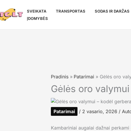
Pereiti
prie
SVEIKATA
TRANSPORTAS
SODAS IR DARŽAS
turinio
ĮDOMYBĖS
Pradinis
Patarimai
Gėlės oro val
Gėlės oro valymui
Patarimai
/
2 vasario, 2026
/ Aut
Kambariniai augalai dažnai perkami dė