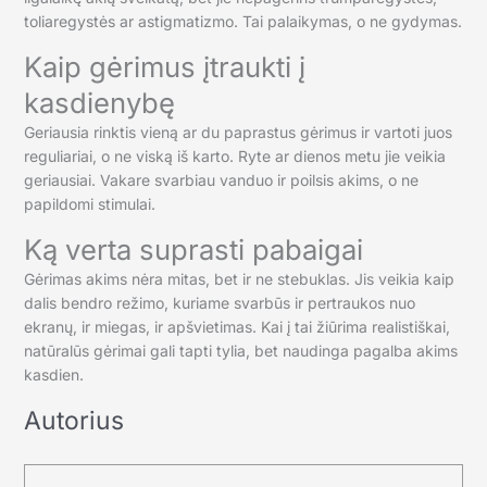
toliaregystės ar astigmatizmo. Tai palaikymas, o ne gydymas.
Kaip gėrimus įtraukti į
kasdienybę
Geriausia rinktis vieną ar du paprastus gėrimus ir vartoti juos
reguliariai, o ne viską iš karto. Ryte ar dienos metu jie veikia
geriausiai. Vakare svarbiau vanduo ir poilsis akims, o ne
papildomi stimulai.
Ką verta suprasti pabaigai
Gėrimas akims nėra mitas, bet ir ne stebuklas. Jis veikia kaip
dalis bendro režimo, kuriame svarbūs ir pertraukos nuo
ekranų, ir miegas, ir apšvietimas. Kai į tai žiūrima realistiškai,
natūralūs gėrimai gali tapti tylia, bet naudinga pagalba akims
kasdien.
Autorius