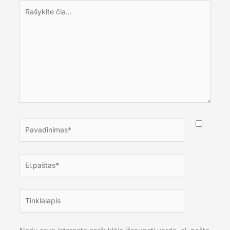
Rašykite
čia...
Pavadinimas*
El.paštas*
Tinklalapis