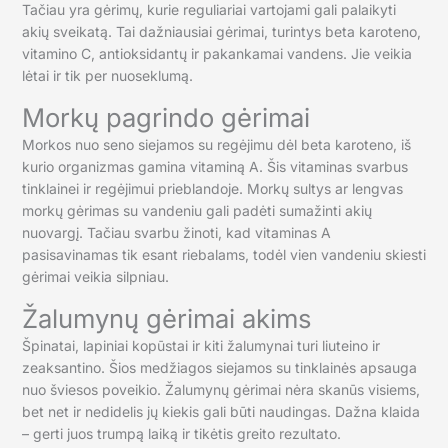
Tačiau yra gėrimų, kurie reguliariai vartojami gali palaikyti
akių sveikatą. Tai dažniausiai gėrimai, turintys beta karoteno,
vitamino C, antioksidantų ir pakankamai vandens. Jie veikia
lėtai ir tik per nuoseklumą.
Morkų pagrindo gėrimai
Morkos nuo seno siejamos su regėjimu dėl beta karoteno, iš
kurio organizmas gamina vitaminą A. Šis vitaminas svarbus
tinklainei ir regėjimui prieblandoje. Morkų sultys ar lengvas
morkų gėrimas su vandeniu gali padėti sumažinti akių
nuovargį. Tačiau svarbu žinoti, kad vitaminas A
pasisavinamas tik esant riebalams, todėl vien vandeniu skiesti
gėrimai veikia silpniau.
Žalumynų gėrimai akims
Špinatai, lapiniai kopūstai ir kiti žalumynai turi liuteino ir
zeaksantino. Šios medžiagos siejamos su tinklainės apsauga
nuo šviesos poveikio. Žalumynų gėrimai nėra skanūs visiems,
bet net ir nedidelis jų kiekis gali būti naudingas. Dažna klaida
– gerti juos trumpą laiką ir tikėtis greito rezultato.