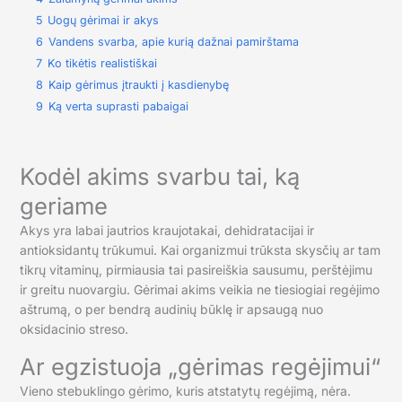
5
Uogų gėrimai ir akys
6
Vandens svarba, apie kurią dažnai pamirštama
7
Ko tikėtis realistiškai
8
Kaip gėrimus įtraukti į kasdienybę
9
Ką verta suprasti pabaigai
Kodėl akims svarbu tai, ką
geriame
Akys yra labai jautrios kraujotakai, dehidratacijai ir
antioksidantų trūkumui. Kai organizmui trūksta skysčių ar tam
tikrų vitaminų, pirmiausia tai pasireiškia sausumu, perštėjimu
ir greitu nuovargiu. Gėrimai akims veikia ne tiesiogiai regėjimo
aštrumą, o per bendrą audinių būklę ir apsaugą nuo
oksidacinio streso.
Ar egzistuoja „gėrimas regėjimui“
Vieno stebuklingo gėrimo, kuris atstatytų regėjimą, nėra.