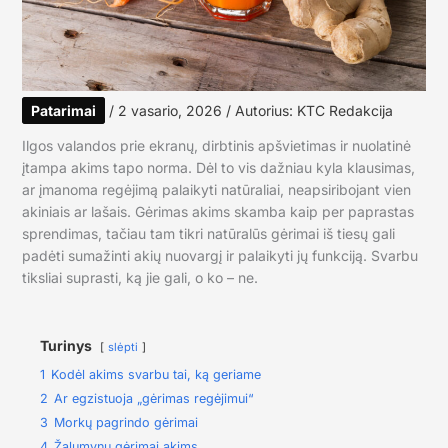
Patarimai
/
2 vasario, 2026
/ Autorius:
KTC Redakcija
Ilgos valandos prie ekranų, dirbtinis apšvietimas ir nuolatinė
įtampa akims tapo norma. Dėl to vis dažniau kyla klausimas,
ar įmanoma regėjimą palaikyti natūraliai, neapsiribojant vien
akiniais ar lašais. Gėrimas akims skamba kaip per paprastas
sprendimas, tačiau tam tikri natūralūs gėrimai iš tiesų gali
padėti sumažinti akių nuovargį ir palaikyti jų funkciją. Svarbu
tiksliai suprasti, ką jie gali, o ko – ne.
Turinys
slėpti
1
Kodėl akims svarbu tai, ką geriame
2
Ar egzistuoja „gėrimas regėjimui“
3
Morkų pagrindo gėrimai
4
Žalumynų gėrimai akims