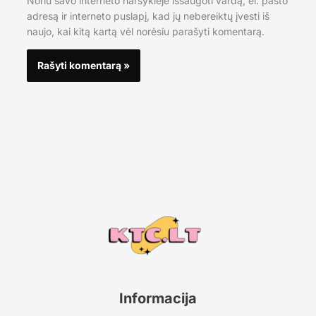
Noriu savo interneto naršyklėje išsaugoti vardą, el. pašto
adresą ir interneto puslapį, kad jų nebereiktų įvesti iš
naujo, kai kitą kartą vėl norėsiu parašyti komentarą.
Informacija