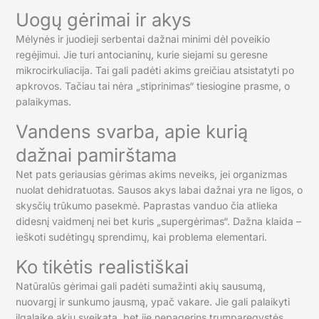
Uogų gėrimai ir akys
Mėlynės ir juodieji serbentai dažnai minimi dėl poveikio
regėjimui. Jie turi antocianinų, kurie siejami su geresne
mikrocirkuliacija. Tai gali padėti akims greičiau atsistatyti po
apkrovos. Tačiau tai nėra „stiprinimas“ tiesiogine prasme, o
palaikymas.
Vandens svarba, apie kurią
dažnai pamirštama
Net pats geriausias gėrimas akims neveiks, jei organizmas
nuolat dehidratuotas. Sausos akys labai dažnai yra ne ligos, o
skysčių trūkumo pasekmė. Paprastas vanduo čia atlieka
didesnį vaidmenį nei bet kuris „supergėrimas“. Dažna klaida –
ieškoti sudėtingų sprendimų, kai problema elementari.
Ko tikėtis realistiškai
Natūralūs gėrimai gali padėti sumažinti akių sausumą,
nuovargį ir sunkumo jausmą, ypač vakare. Jie gali palaikyti
ilgalaikę akių sveikatą, bet jie nepagerins trumparegystės,