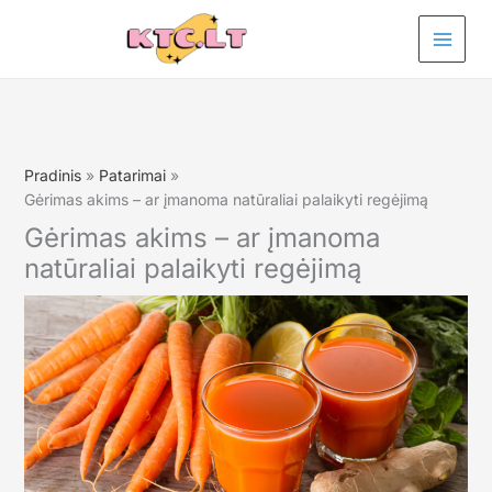
Pereiti
prie
turinio
Pradinis
Patarimai
Gėrimas akims – ar įmanoma natūraliai palaikyti regėjimą
Gėrimas akims – ar įmanoma
natūraliai palaikyti regėjimą