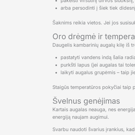
pakeisti viršutinį dirvos sluoksnį,
arba persodinti į šiek tiek dides
Šaknims reikia vietos. Jei jos susisu
Oro drėgmė ir tempera
Daugelis kambarinių augalų kilę iš t
pastatyti vandens indą šalia radi
purkšti lapus (jei augalas tai tole
laikyti augalus grupėmis – taip j
Staigūs temperatūros pokyčiai taip p
Švelnus genėjimas
Kartais augalas neauga, nes energija
energiją naujam augimui.
Svarbu naudoti švarius įrankius, kad