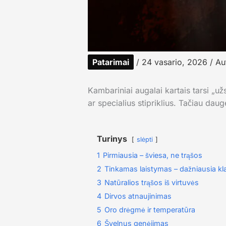
Patarimai
/
24 vasario, 2026
/ Au
Kambariniai augalai kartais tarsi „už
ar specialius stipriklius. Tačiau dau
Turinys
slėpti
1
Pirmiausia – šviesa, ne trąšos
2
Tinkamas laistymas – dažniausia kl
3
Natūralios trąšos iš virtuvės
4
Dirvos atnaujinimas
5
Oro drėgmė ir temperatūra
6
Švelnus genėjimas