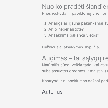
Nuo ko pradėti šiandie
Prieš ieškodami papildomų priemonių,
Ar augalas gauna pakankamai šv
Ar jo neperlaistote?
Ar šaknims pakanka vietos?
Dažniausiai atsakymas slypi čia.
Augimas – tai sąlygų r
Natūralūs būdai veikia tada, kai atk
subalansuotos drėgmės ir maistinių
Kantrybė ir nuoseklumas dažnai pad
Autorius