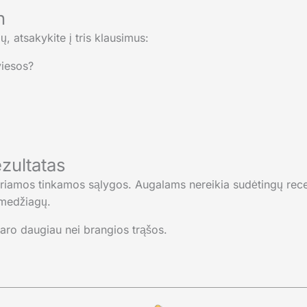
n
 atsakykite į tris klausimus:
iesos?
ezultatas
uriamos tinkamos sąlygos. Augalams nereikia sudėtingų recep
 medžiagų.
aro daugiau nei brangios trąšos.