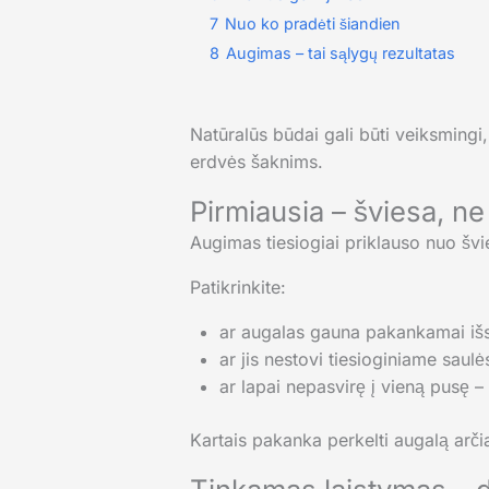
7
Nuo ko pradėti šiandien
8
Augimas – tai sąlygų rezultatas
Natūralūs būdai gali būti veiksmingi,
erdvės šaknims.
Pirmiausia – šviesa, ne
Augimas tiesiogiai priklauso nuo šv
Patikrinkite:
ar augalas gauna pakankamai išs
ar jis nestovi tiesioginiame saulė
ar lapai nepasvirę į vieną pusę –
Kartais pakanka perkelti augalą arči