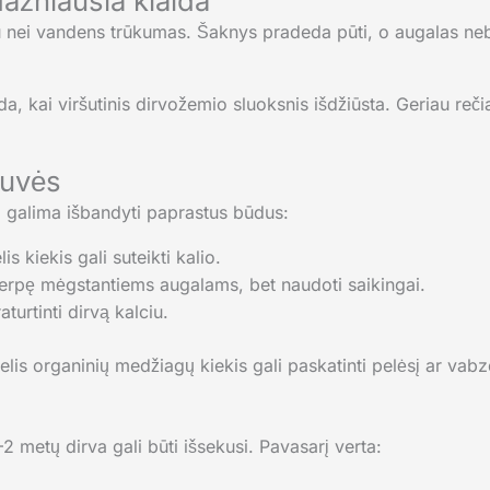
ažniausia klaida
nei vandens trūkumas. Šaknys pradeda pūti, o augalas nebe
da, kai viršutinis dirvožemio sluoksnis išdžiūsta. Geriau reči
tuvės
, galima išbandyti paprastus būdus:
s kiekis gali suteikti kalio.
erpę mėgstantiems augalams, bet naudoti saikingai.
aturtinti dirvą kalciu.
elis organinių medžiagų kiekis gali paskatinti pelėsį ar vabz
2 metų dirva gali būti išsekusi. Pavasarį verta: