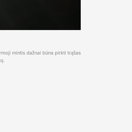
rmoji mintis dažnai būna pirkti trąšas
gų.