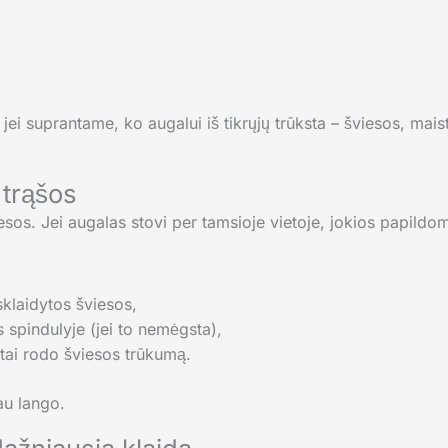
 jei suprantame, ko augalui iš tikrųjų trūksta – šviesos, mai
 trąšos
iesos. Jei augalas stovi per tamsioje vietoje, jokios papil
klaidytos šviesos,
s spindulyje (jei to nemėgsta),
 tai rodo šviesos trūkumą.
au lango.