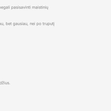
gali pasisavinti maistinių
au, bet gausiau, nei po truputį
džius.