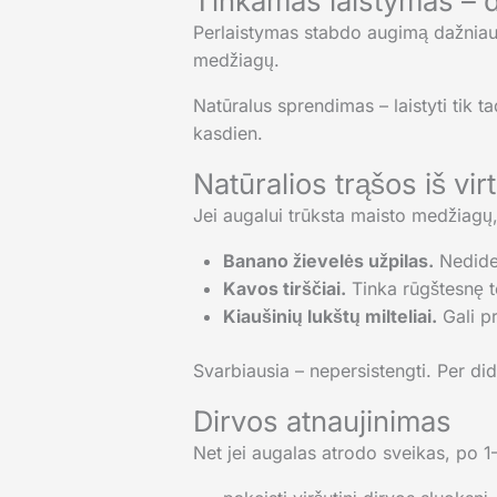
Tinkamas laistymas – d
Perlaistymas stabdo augimą dažniau 
medžiagų.
Natūralus sprendimas – laistyti tik ta
kasdien.
Natūralios trąšos iš vir
Jei augalui trūksta maisto medžiagų
Banano žievelės užpilas.
Nedideli
Kavos tirščiai.
Tinka rūgštesnę t
Kiaušinių lukštų milteliai.
Gali pr
Svarbiausia – nepersistengti. Per did
Dirvos atnaujinimas
Net jei augalas atrodo sveikas, po 1–