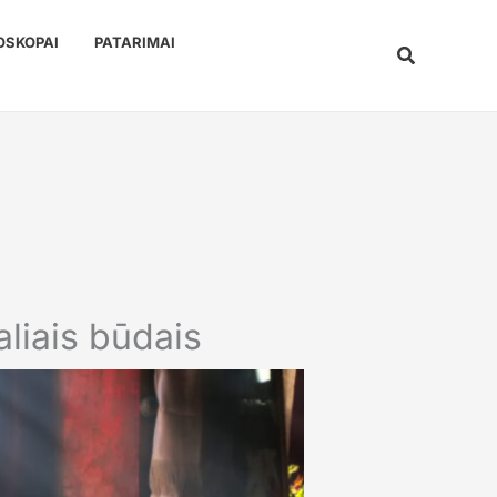
OSKOPAI
PATARIMAI
Paieška
liais būdais