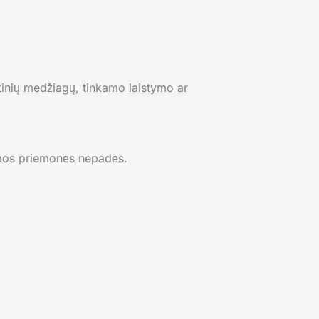
stinių medžiagų, tinkamo laistymo ar
domos priemonės nepadės.