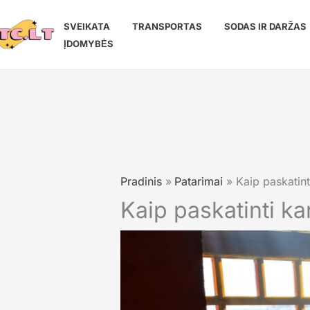
Pereiti
prie
SVEIKATA
TRANSPORTAS
SODAS IR DARŽAS
turinio
ĮDOMYBĖS
Pradinis
Patarimai
Kaip paskatint
Kaip paskatinti k