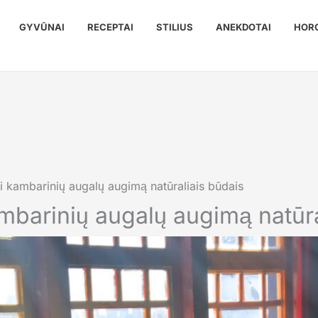
GYVŪNAI
RECEPTAI
STILIUS
ANEKDOTAI
HOR
i kambarinių augalų augimą natūraliais būdais
ambarinių augalų augimą natūra