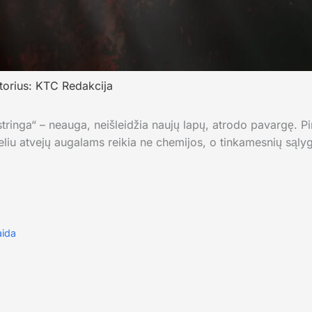
torius:
KTC Redakcija
stringa“ – neauga, neišleidžia naujų lapų, atrodo pavargę. Pi
geliu atvejų augalams reikia ne chemijos, o tinkamesnių sąly
aida