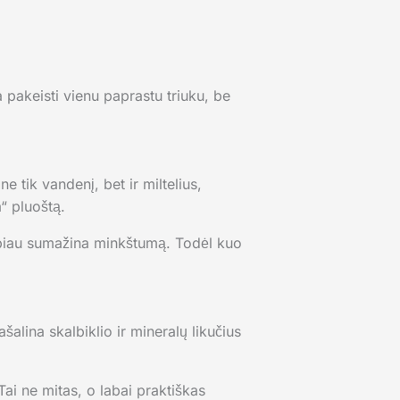
a pakeisti vienu paprastu triuku, be
ne tik vandenį, bet ir miltelius,
“ pluoštą.
labiau sumažina minkštumą. Todėl kuo
šalina skalbiklio ir mineralų likučius
 Tai ne mitas, o labai praktiškas