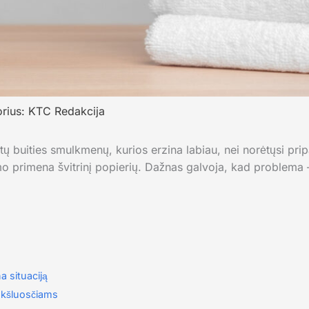
orius:
KTC Redakcija
 tų buities smulkmenų, kurios erzina labiau, nei norėtųsi pripa
umo primena švitrinį popierių. Dažnas galvoja, kad problema
a situaciją
ankšluosčiams