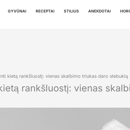
GYVŪNAI
RECEPTAI
STILIUS
ANEKDOTAI
HOR
nti kietą rankšluostį: vienas skalbimo triukas daro stebuklą
kietą rankšluostį: vienas skal