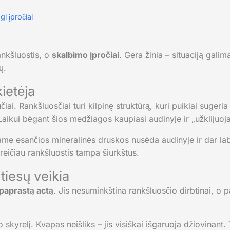
i įpročiai
ankšluostis, o
skalbimo įpročiai
. Gera žinia – situaciją galim
ų.
ietėja
čiai. Rankšluosčiai turi kilpinę struktūrą, kuri puikiai sugeria 
 Laikui bėgant šios medžiagos kaupiasi audinyje ir „užklijuoja
 Jame esančios mineralinės druskos nusėda audinyje ir dar 
reičiau rankšluostis tampa šiurkštus.
 tiesų veikia
paprastą actą
. Jis nesuminkština rankšluosčio dirbtinai, o pa
 skyrelį. Kvapas neišliks – jis visiškai išgaruoja džiovinant.