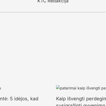
KTC Redakcija
ntė: 5 idėjos, kad
Kaip išvengti perdegi
susigrąžinti gyvenimo