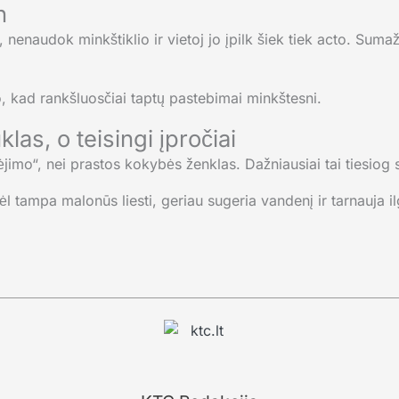
n
nenaudok minkštiklio ir vietoj jo įpilk šiek tiek acto. Sumaž
, kad rankšluosčiai taptų pastebimai minkštesni.
as, o teisingi įpročiai
vėjimo“, nei prastos kokybės ženklas. Dažniausiai tai tiesiog
vėl tampa malonūs liesti, geriau sugeria vandenį ir tarnauja i