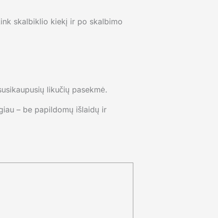
ink skalbiklio kiekį ir po skalbimo
 susikaupusių likučių pasekmė.
lgiau – be papildomų išlaidų ir