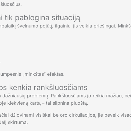
kšluosčius.
 tik pablogina situaciją
palaikį švelnumo pojūtį, ilgainiui jis veikia priešingai. Mink
.
rumpesnis „minkštas“ efektas.
rios kenkia rankšluosčiams
ena dažniausių problemų. Rankšluosčiams jo reikia mažiau, ne
e kiekvieną kartą – tai silpnina pluoštą.
čiai džiovinami visiškai be oro cirkuliacijos, jie beveik vis
elį skirtumą.