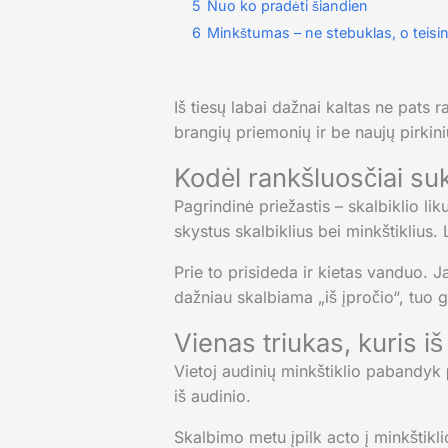
5
Nuo ko pradėti šiandien
6
Minkštumas – ne stebuklas, o teising
Iš tiesų labai dažnai kaltas ne pats r
brangių priemonių ir be naujų pirkini
Kodėl rankšluosčiai suk
Pagrindinė priežastis – skalbiklio liku
skystus skalbiklius bei minkštiklius.
Prie to prisideda ir kietas vanduo.
dažniau skalbiama „iš įpročio“, tuo g
Vienas triukas, kuris iš
Vietoj audinių minkštiklio pabandyk
iš audinio.
Skalbimo metu įpilk acto į minkštiklio