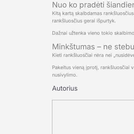
Nuo ko pradėti šiandie
Kitą kartą skalbdamas rankšluosčius, 
rankšluosčius gerai išpurtyk.
Dažnai užtenka vieno tokio skalbimo
Minkštumas – ne stebukl
Kieti rankšluosčiai nėra nei „nusidė
Pakeitus vieną įprotį, rankšluosčiai 
nusivylimo.
Autorius