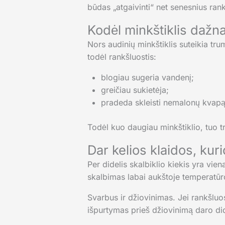
būdas „atgaivinti“ net senesnius ran
Kodėl minkštiklis dažnai
Nors audinių minkštiklis suteikia trum
todėl rankšluostis:
blogiau sugeria vandenį;
greičiau sukietėja;
pradeda skleisti nemalonų kvapą
Todėl kuo daugiau minkštiklio, tuo t
Dar kelios klaidos, ku
Per didelis skalbiklio kiekis yra vi
skalbimas labai aukštoje temperatūroj
Svarbus ir džiovinimas. Jei rankšluos
išpurtymas prieš džiovinimą daro did