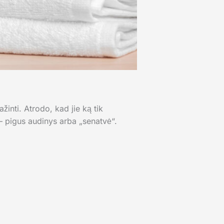
žinti. Atrodo, kad jie ką tik
 – pigus audinys arba „senatvė“.