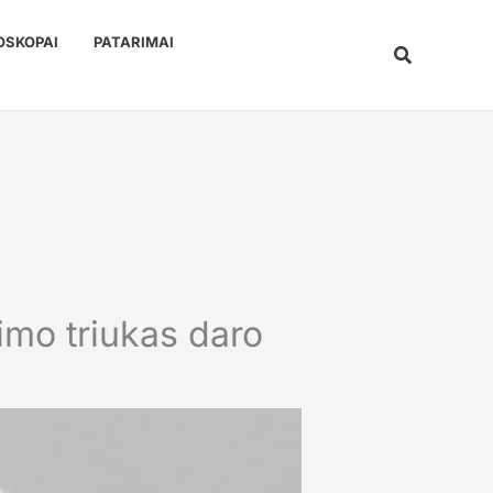
OSKOPAI
PATARIMAI
Paieška
bimo triukas daro