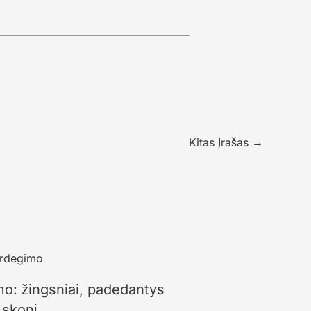
Kitas Įrašas
→
mo: žingsniai, padedantys
 skonį