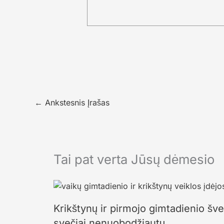
←
Ankstesnis Įrašas
Tai pat verta Jūsų dėmesio
Krikštynų ir pirmojo gimtadienio šve
svečiai nenuobodžiautų