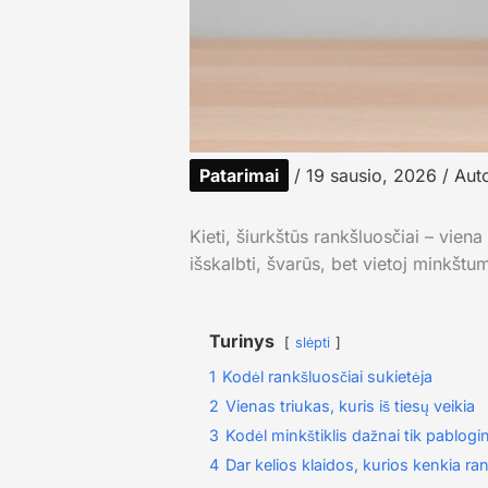
Patarimai
/
19 sausio, 2026
/ Aut
Kieti, šiurkštūs rankšluosčiai – viena
išskalbti, švarūs, bet vietoj minkšt
Turinys
slėpti
1
Kodėl rankšluosčiai sukietėja
2
Vienas triukas, kuris iš tiesų veikia
3
Kodėl minkštiklis dažnai tik pablogin
4
Dar kelios klaidos, kurios kenkia r