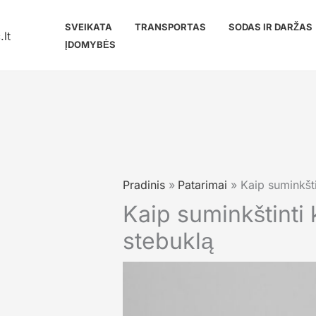
Pereiti
prie
SVEIKATA
TRANSPORTAS
SODAS IR DARŽAS
turinio
ĮDOMYBĖS
Pradinis
Patarimai
Kaip suminkšti
Kaip suminkštinti 
stebuklą