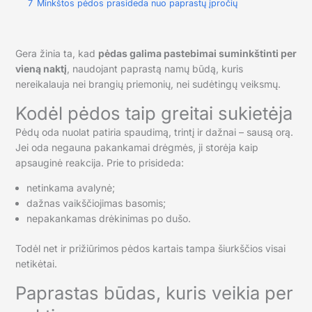
7
Minkštos pėdos prasideda nuo paprastų įpročių
Gera žinia ta, kad
pėdas galima pastebimai suminkštinti per
vieną naktį
, naudojant paprastą namų būdą, kuris
nereikalauja nei brangių priemonių, nei sudėtingų veiksmų.
Kodėl pėdos taip greitai sukietėja
Pėdų oda nuolat patiria spaudimą, trintį ir dažnai – sausą orą.
Jei oda negauna pakankamai drėgmės, ji storėja kaip
apsauginė reakcija. Prie to prisideda:
netinkama avalynė;
dažnas vaikščiojimas basomis;
nepakankamas drėkinimas po dušo.
Todėl net ir prižiūrimos pėdos kartais tampa šiurkščios visai
netikėtai.
Paprastas būdas, kuris veikia per