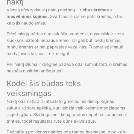
naktį
Vienas efektyviausių namų metodų –
riebus kremas +
medvilninės kojinės
. Svarbiausia čia ne pats kremas, o tai,
kaip jis naudojamas.
Prieš miegą pėdas nuplauk šiltu vandeniu, nusausink ir storu
sluoksniu užtepk riebaus kremo. Tai gali būti pėdų kremas,
rankų kremas ar net paprastas vazelinas. Tuomet apsimauk
medvilnines kojines ir eik miegoti.
Per naktį šiluma ir drėgmė padeda odai suminkštėti, o kremas
nespėja nusitrinti ar išgaruoti.
Kodėl šis būdas toks
veiksmingas
Naktį oda natūraliai atsistato greičiau nei dieną. Kojinės
sukuria uždarą aplinką, kuri leidžia veikliosioms medžiagoms
įsigerti giliau. Skirtingai nei dieną, pėdos nepatiria spaudimo ir
trinties, todėl rezultatas ryte būna akivaizdus.
Dažnai jau po vienos nakties oda tampa švelnesnė, o po kelių