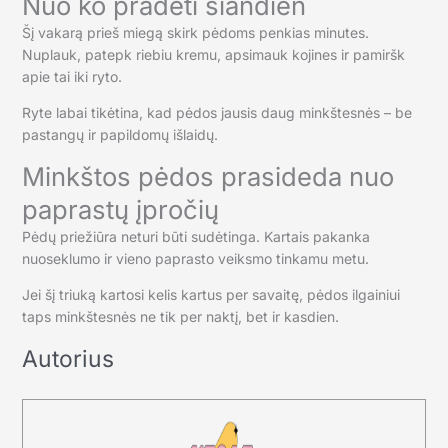
Nuo ko pradėti šiandien
Šį vakarą prieš miegą skirk pėdoms penkias minutes.
Nuplauk, patepk riebiu kremu, apsimauk kojines ir pamiršk
apie tai iki ryto.
Ryte labai tikėtina, kad pėdos jausis daug minkštesnės – be
pastangų ir papildomų išlaidų.
Minkštos pėdos prasideda nuo
paprastų įpročių
Pėdų priežiūra neturi būti sudėtinga. Kartais pakanka
nuoseklumo ir vieno paprasto veiksmo tinkamu metu.
Jei šį triuką kartosi kelis kartus per savaitę, pėdos ilgainiui
taps minkštesnės ne tik per naktį, bet ir kasdien.
Autorius