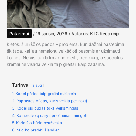
Patarimai
/
19 sausio, 2026
/ Autorius:
KTC Redakcija
Kietos, šiurkščios pėdos – problema, kuri dažnai pastebima
tik tada, kai jau nemalonu vaikščioti basomis ar užsimauti
kojines. Ne visi turi laiko ar noro eiti į pedikiūrą, o specialūs
kremai ne visada veikia taip greitai, kaip žadama.
Turinys
slėpti
1
Kodėl pėdos taip greitai sukietėja
2
Paprastas būdas, kuris veikia per naktį
3
Kodėl šis būdas toks veiksmingas
4
Ko nereikėtų daryti prieš einant miegoti
5
Kada šio būdo neužtenka
6
Nuo ko pradėti šiandien