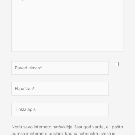
čia...
Pavadinimas*
El.paštas*
Tinklalapis
Noriu savo interneto naršyklėje išsaugoti vardą, el. pašto
adresą ir interneto puslapį, kad jų nebereiktų įvesti iš