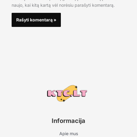
naujo, kai kitą kartą vėl norėsiu parašyti komentarą.
Informacija
Apie mus