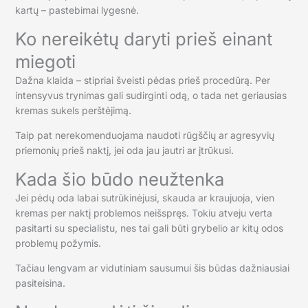
kartų – pastebimai lygesnė.
Ko nereikėtų daryti prieš einant
miegoti
Dažna klaida – stipriai šveisti pėdas prieš procedūrą. Per
intensyvus trynimas gali sudirginti odą, o tada net geriausias
kremas sukels perštėjimą.
Taip pat nerekomenduojama naudoti rūgščių ar agresyvių
priemonių prieš naktį, jei oda jau jautri ar įtrūkusi.
Kada šio būdo neužtenka
Jei pėdų oda labai sutrūkinėjusi, skauda ar kraujuoja, vien
kremas per naktį problemos neišspręs. Tokiu atveju verta
pasitarti su specialistu, nes tai gali būti grybelio ar kitų odos
problemų požymis.
Tačiau lengvam ar vidutiniam sausumui šis būdas dažniausiai
pasiteisina.