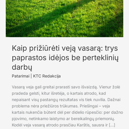
Kaip prižiūrėti veją vasarą: trys
paprastos idėjos be perteklinių
darbų
Patarimai
|
KTC Redakcija
Vasarą veja gali greitai prarasti savo išvaizdą. Vienur žolė
pradeda gelsti, kitur išretėja, o kartais atrodo, kad
nepaisant visų pastangų rezultatas vis tiek nuvilia. Dažnai
problema nėra priežiūros trūkumas. Priešingai – veja
kartais nukenčia būtent dėl per didelio rūpesčio: per dažno
pjovimo, netinkamo laistymo ar bereikalingų priemonių.
Kodėl veja vasarą atrodo prasčiau Karštis, sausra ir […]