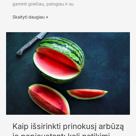
gaminti greičiau, patogiau ir su
Patogi
Skaityti daugiau »
virtuvė:
praktiški
sprendimai,
kurie
palengvina
kasdienį
gaminimą
Kaip išsirinkti prinokusį arbūzą