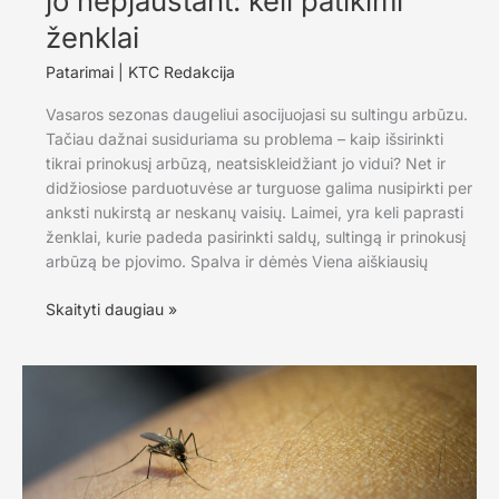
jo nepjaustant: keli patikimi
ženklai
Patarimai
|
KTC Redakcija
Vasaros sezonas daugeliui asocijuojasi su sultingu arbūzu.
Tačiau dažnai susiduriama su problema – kaip išsirinkti
tikrai prinokusį arbūzą, neatsiskleidžiant jo vidui? Net ir
didžiosiose parduotuvėse ar turguose galima nusipirkti per
anksti nukirstą ar neskanų vaisių. Laimei, yra keli paprasti
ženklai, kurie padeda pasirinkti saldų, sultingą ir prinokusį
arbūzą be pjovimo. Spalva ir dėmės Viena aiškiausių
Kaip
Skaityti daugiau »
išsirinkti
prinokusį
arbūzą
jo
nepjaustant:
keli
patikimi