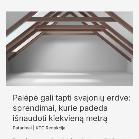
agurkai
ar
parduotuviniai:
kas
iš
tikrųjų
pigiau
ir
kur
slypi
apgaulė
Palėpė gali tapti svajonių erdve:
sprendimai, kurie padeda
išnaudoti kiekvieną metrą
Patarimai
|
KTC Redakcija