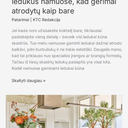
ledukus namuose, kad gėrimai
atrodytų kaip bare
Patarimai
|
KTC Redakcija
Jei kada nors užsisakėte kokteilį bare, tikriausiai
pastebėjote vieną detalę – beveik visi ledukai būna
skaidrūs. Tuo metu namuose gaminti ledukai dažnai atrodo
balkšvi, pilni burbuliukų ir ne tokie estetiški. Daugelis mano,
kad tai priklauso nuo specialios įrangos ar brangių formelių.
Tačiau iš tiesų skaidrių ledukų paslaptis yra visai kita.
Kodėl namuose gaminami ledukai būna
Kaip
Skaityti daugiau »
pasidaryti
skaidrius
ledukus
namuose,
kad
gėrimai
atrodytų