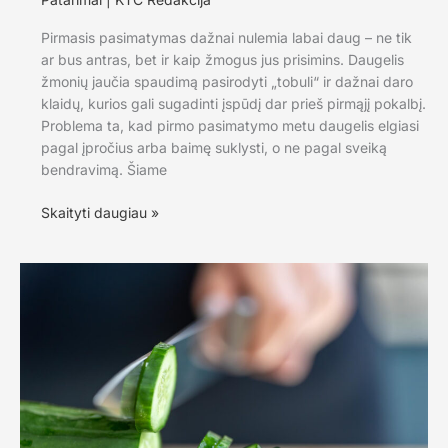
Pirmasis pasimatymas dažnai nulemia labai daug – ne tik
ar bus antras, bet ir kaip žmogus jus prisimins. Daugelis
žmonių jaučia spaudimą pasirodyti „tobuli“ ir dažnai daro
klaidų, kurios gali sugadinti įspūdį dar prieš pirmąjį pokalbį.
Problema ta, kad pirmo pasimatymo metu daugelis elgiasi
pagal įpročius arba baimę suklysti, o ne pagal sveiką
bendravimą. Šiame
Pirmas
Skaityti daugiau »
pasimatymas
be
klaidų:
taisyklės,
kurios
padės
palikti
įspūdį