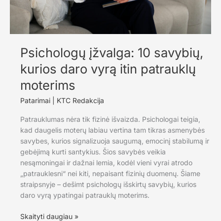
Psichologų įžvalga: 10 savybių,
kurios daro vyrą itin patrauklų
moterims
Patarimai
|
KTC Redakcija
Patrauklumas nėra tik fizinė išvaizda. Psichologai teigia,
kad daugelis moterų labiau vertina tam tikras asmenybės
savybes, kurios signalizuoja saugumą, emocinį stabilumą ir
gebėjimą kurti santykius. Šios savybės veikia
nesąmoningai ir dažnai lemia, kodėl vieni vyrai atrodo
„patrauklesni“ nei kiti, nepaisant fizinių duomenų. Šiame
straipsnyje – dešimt psichologų išskirtų savybių, kurios
daro vyrą ypatingai patrauklų moterims.
Psichologų
Skaityti daugiau »