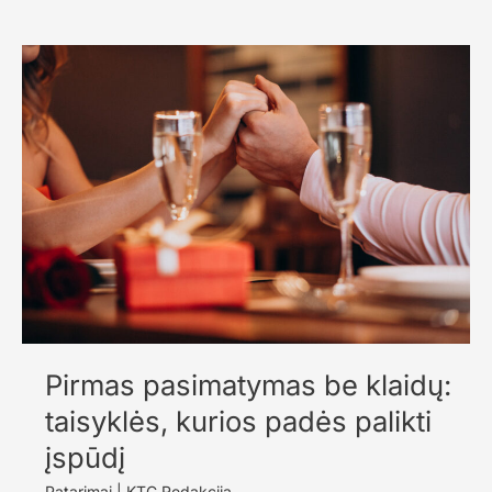
įžvalga:
10
savybių,
kurios
daro
vyrą
itin
patrauklų
moterims
Pirmas pasimatymas be klaidų:
taisyklės, kurios padės palikti
įspūdį
Patarimai
|
KTC Redakcija