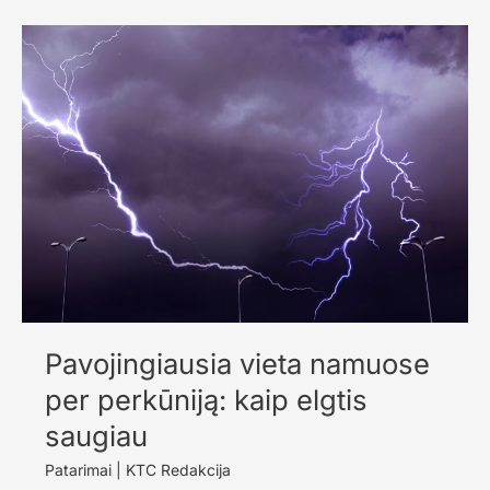
uodus
su
tualetiniu
popieriumi:
ar
tai
tikrai
veikia?
Pavojingiausia vieta namuose
per perkūniją: kaip elgtis
saugiau
Patarimai
|
KTC Redakcija