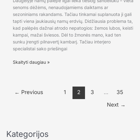
Daugelyje namų palėpė ilgai lieka tiesiog sandėliuku – vieta
senoms dėžėms, nenaudojamiems daiktams ar
sezoniniams rakandams. Tačiau tinkamai suplanuota ji gali
tapti viena jaukiausių namų erdvių. Didžiausia problema ta,
kad palėpės dažnai atrodo nepatogios: žemos lubos, keisti
kampai, mažai šviesos. Dėl to žmonės mano, kad ten
sunku įrengti pilnavertį kambarį. Tačiau interjero
specialistai sako priešingai
Palėpė
Skaityti daugiau »
gali
tapti
svajonių
erdve:
←
Previous
1
2
3
…
35
sprendimai,
kurie
Next
→
padeda
išnaudoti
kiekvieną
metrą
Kategorijos