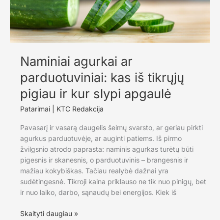
Naminiai agurkai ar
parduotuviniai: kas iš tikrųjų
pigiau ir kur slypi apgaulė
Patarimai
|
KTC Redakcija
Pavasarį ir vasarą daugelis šeimų svarsto, ar geriau pirkti
agurkus parduotuvėje, ar auginti patiems. Iš pirmo
žvilgsnio atrodo paprasta: naminis agurkas turėtų būti
pigesnis ir skanesnis, o parduotuvinis – brangesnis ir
mažiau kokybiškas. Tačiau realybė dažnai yra
sudėtingesnė. Tikroji kaina priklauso ne tik nuo pinigų, bet
ir nuo laiko, darbo, sąnaudų bei energijos. Kiek iš
Naminiai
Skaityti daugiau »