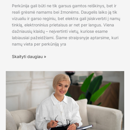
Perkūnija gali būti ne tik garsus gamtos reiškinys, bet ir
reali grėsmė namams bei žmonėms. Daugelis laiko ją tik
vizualiu ir garso reginiu, bet elektra gali įsiskverbti į namų
tinklą, elektroninius prietaisus ar net per langus. Viena
dažniausių klaidų – neįvertinti vietų, kuriose esame
labiausiai pažeidžiami. Šiame straipsnyje aptarsime, kuri
namų vieta per perkūniją yra
Pavojingiausia
Skaityti daugiau »
vieta
namuose
per
perkūniją:
kaip
elgtis
saugiau