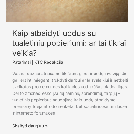
ženklai
Kaip atbaidyti uodus su
tualetiniu popieriumi: ar tai tikrai
veikia?
Patarimai
|
KTC Redakcija
Vasara dažnai atneša ne tik šilumą, bet ir uodų invaziją. Jie
gali erzinti miegant, trukdyti darbui ar laisvalaikiui ir netkelti
sveikatos problemų, nes kai kurios uodų rūšys platina ligas.
Dėl to žmonės ieško įvairių naminių sprendimų, tarp jų –
tualetinio popieriaus naudojimą kaip uodų atbaidymo
priemonę. Idėja atrodo netikėta, bet socialiniuose tinkluose
ir interneto forumuose
Kaip
Skaityti daugiau »
atbaidyti