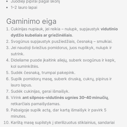
Juodieji pipirai pagal skonį
1–2 lauro lapai
Gaminimo eiga
Cukinijas nuplauk, jei reikia – nulupk, supjaustyk
vidutinio
dydžio kubeliais ar griežinėliais
.
Svogūnus supjaustyk pusžiedžiais, česnaką – smulkiai.
Jei naudoji šviežius pomidorus, juos nuplikyk, nulupk ir
sutrink.
Dideliame puode įkaitink aliejų, suberk svogūnus ir kepk,
kol suminkštės.
Sudėk česnaką, trumpai pakepink.
Supilk pomidorų masę, suberk druską, cukrų, pipirus ir
lauro lapus.
Sudėk cukinijas, gerai išmaišyk.
Virink
ant silpnos–vidutinės ugnies 30–40 minučių
,
retkarčiais pamaišydamas.
Pabaigoje supilk actą, dar kartą išmaišyk ir pavirk 5
minutes.
Karštą masę supilstyk į sterilizuotus stiklainius, sandariai