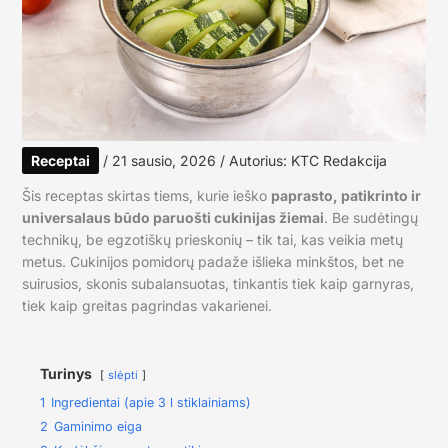
Receptai
/
21 sausio, 2026
/ Autorius:
KTC Redakcija
Šis receptas skirtas tiems, kurie ieško
paprasto, patikrinto ir
universalaus būdo paruošti cukinijas žiemai
. Be sudėtingų
technikų, be egzotiškų prieskonių – tik tai, kas veikia metų
metus. Cukinijos pomidorų padaže išlieka minkštos, bet ne
suirusios, skonis subalansuotas, tinkantis tiek kaip garnyras,
tiek kaip greitas pagrindas vakarienei.
Turinys
slėpti
1
Ingredientai (apie 3 l stiklainiams)
2
Gaminimo eiga