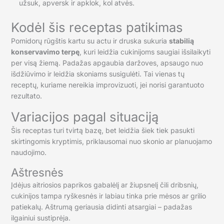
užsuk, apversk ir apklok, kol atvės.
Kodėl šis receptas patikimas
Pomidorų rūgštis kartu su actu ir druska sukuria
stabilią
konservavimo terpę
, kuri leidžia cukinijoms saugiai išsilaikyti
per visą žiemą. Padažas apgaubia daržoves, apsaugo nuo
išdžiūvimo ir leidžia skoniams susigulėti. Tai vienas tų
receptų, kuriame nereikia improvizuoti, jei norisi garantuoto
rezultato.
Variacijos pagal situaciją
Šis receptas turi tvirtą bazę, bet leidžia šiek tiek pasukti
skirtingomis kryptimis, priklausomai nuo skonio ar planuojamo
naudojimo.
Aštresnės
Įdėjus aitriosios paprikos gabalėlį ar žiupsnelį čili dribsnių,
cukinijos tampa ryškesnės ir labiau tinka prie mėsos ar grilio
patiekalų. Aštrumą geriausia didinti atsargiai – padažas
ilgainiui sustiprėja.