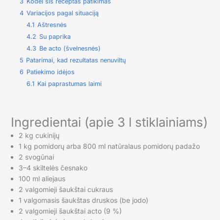
3
Kodėl šis receptas patikimas
4
Variacijos pagal situaciją
4.1
Aštresnės
4.2
Su paprika
4.3
Be acto (švelnesnės)
5
Patarimai, kad rezultatas nenuviltų
6
Patiekimo idėjos
6.1
Kai paprastumas laimi
Ingredientai (apie 3 l stiklainiams)
2 kg cukinijų
1 kg pomidorų arba 800 ml natūralaus pomidorų padažo
2 svogūnai
3–4 skiltelės česnako
100 ml aliejaus
2 valgomieji šaukštai cukraus
1 valgomasis šaukštas druskos (be jodo)
2 valgomieji šaukštai acto (9 %)