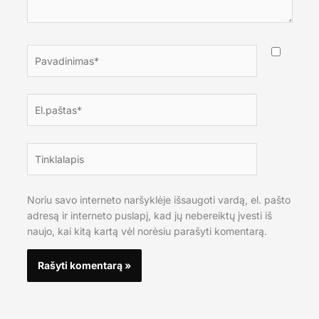
Pavadinimas*
El.paštas*
Tinklalapis
Noriu savo interneto naršyklėje išsaugoti vardą, el. pašto
adresą ir interneto puslapį, kad jų nebereiktų įvesti iš
naujo, kai kitą kartą vėl norėsiu parašyti komentarą.