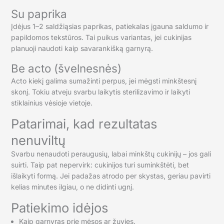
Su paprika
Įdėjus 1–2 saldžiąsias paprikas, patiekalas įgauna saldumo ir
papildomos tekstūros. Tai puikus variantas, jei cukinijas
planuoji naudoti kaip savarankišką garnyrą.
Be acto (švelnesnės)
Acto kiekį galima sumažinti perpus, jei mėgsti minkštesnį
skonį. Tokiu atveju svarbu laikytis sterilizavimo ir laikyti
stiklainius vėsioje vietoje.
Patarimai, kad rezultatas
nenuviltų
Svarbu nenaudoti peraugusių, labai minkštų cukinijų – jos gali
suirti. Taip pat nepervirk: cukinijos turi suminkštėti, bet
išlaikyti formą. Jei padažas atrodo per skystas, geriau pavirti
kelias minutes ilgiau, o ne didinti ugnį.
Patiekimo idėjos
Kaip garnyras prie mėsos ar žuvies.