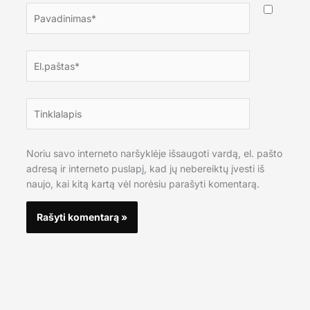
Pavadinimas*
El.paštas*
Tinklalapis
Noriu savo interneto naršyklėje išsaugoti vardą, el. pašto
adresą ir interneto puslapį, kad jų nebereiktų įvesti iš
naujo, kai kitą kartą vėl norėsiu parašyti komentarą.