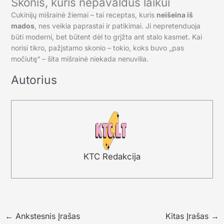
Skonis, kuris nepavaldus laikui
Cukinijų mišrainė žiemai – tai receptas, kuris
neišeina iš
mados
, nes veikia paprastai ir patikimai. Ji nepretenduoja
būti moderni, bet būtent dėl to grįžta ant stalo kasmet. Kai
norisi tikro, pažįstamo skonio – tokio, koks buvo „pas
močiutę“ – šita mišrainė niekada nenuvilia.
Autorius
KTC Redakcija
←
Ankstesnis Įrašas
Kitas Įrašas
→