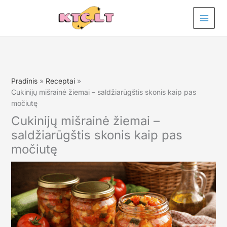
Pereiti
prie
turinio
Pradinis
Receptai
Cukinijų mišrainė žiemai – saldžiarūgštis skonis kaip pas
močiutę
Cukinijų mišrainė žiemai –
saldžiarūgštis skonis kaip pas
močiutę