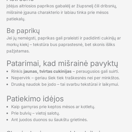
Įdėjus aitriosios paprikos gabalėlį ar žiupsnelį čili dribsnių,
mišrainė įgauna charakterio ir labiau tinka prie mėsos
patiekalų.
Be paprikų
Jei jų nemėgsti, paprikas gali praleisti ir padidinti cukinijų ar
morkų kiekį – tekstūra bus paprastesnė, bet skonis išliks
pažįstamas.
Patarimai, kad mišrainė pavyktų
Rinkis
jaunas, tvirtas cukinijas
– peraugusios gali suirti.
Nepervirk – geriau šiek tiek traškesnės nei per minkštos.
Druską naudok be jodo – tai svarbu tekstūrai ir laikymui.
Patiekimo idėjos
Kaip garnyras prie keptos mėsos ar kotletų.
Prie bulvių – vietoj salotų.
Ant juodos duonos su šaukštu grietinės.