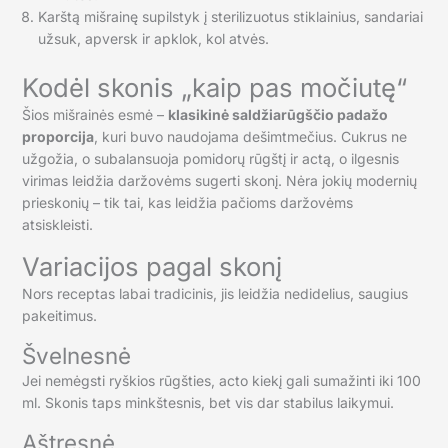
Karštą mišrainę supilstyk į sterilizuotus stiklainius, sandariai
užsuk, apversk ir apklok, kol atvės.
Kodėl skonis „kaip pas močiutę“
Šios mišrainės esmė –
klasikinė saldžiarūgščio padažo
proporcija
, kuri buvo naudojama dešimtmečius. Cukrus ne
užgožia, o subalansuoja pomidorų rūgštį ir actą, o ilgesnis
virimas leidžia daržovėms sugerti skonį. Nėra jokių modernių
prieskonių – tik tai, kas leidžia pačioms daržovėms
atsiskleisti.
Variacijos pagal skonį
Nors receptas labai tradicinis, jis leidžia nedidelius, saugius
pakeitimus.
Švelnesnė
Jei nemėgsti ryškios rūgšties, acto kiekį gali sumažinti iki 100
ml. Skonis taps minkštesnis, bet vis dar stabilus laikymui.
Aštresnė