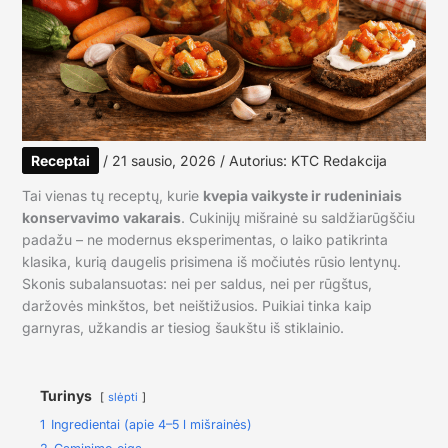
Receptai
/
21 sausio, 2026
/ Autorius:
KTC Redakcija
Tai vienas tų receptų, kurie
kvepia vaikyste ir rudeniniais
konservavimo vakarais
. Cukinijų mišrainė su saldžiarūgščiu
padažu – ne modernus eksperimentas, o laiko patikrinta
klasika, kurią daugelis prisimena iš močiutės rūsio lentynų.
Skonis subalansuotas: nei per saldus, nei per rūgštus,
daržovės minkštos, bet neištižusios. Puikiai tinka kaip
garnyras, užkandis ar tiesiog šaukštu iš stiklainio.
Turinys
slėpti
1
Ingredientai (apie 4–5 l mišrainės)