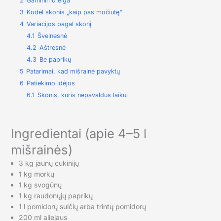
2
Gaminimo eiga
3
Kodėl skonis „kaip pas močiutę“
4
Variacijos pagal skonį
4.1
Švelnesnė
4.2
Aštresnė
4.3
Be paprikų
5
Patarimai, kad mišrainė pavyktų
6
Patiekimo idėjos
6.1
Skonis, kuris nepavaldus laikui
Ingredientai (apie 4–5 l
mišrainės)
3 kg jaunų cukinijų
1 kg morkų
1 kg svogūnų
1 kg raudonųjų paprikų
1 l pomidorų sulčių arba trintų pomidorų
200 ml aliejaus