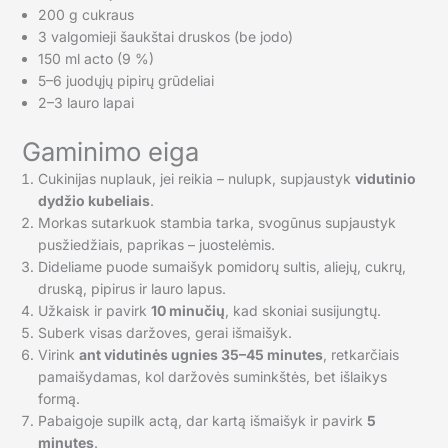
200 g cukraus
3 valgomieji šaukštai druskos (be jodo)
150 ml acto (9 %)
5–6 juodųjų pipirų grūdeliai
2–3 lauro lapai
Gaminimo eiga
Cukinijas nuplauk, jei reikia – nulupk, supjaustyk
vidutinio
dydžio kubeliais
.
Morkas sutarkuok stambia tarka, svogūnus supjaustyk
pusžiedžiais, paprikas – juostelėmis.
Dideliame puode sumaišyk pomidorų sultis, aliejų, cukrų,
druską, pipirus ir lauro lapus.
Užkaisk ir pavirk
10 minučių
, kad skoniai susijungtų.
Suberk visas daržoves, gerai išmaišyk.
Virink
ant vidutinės ugnies 35–45 minutes
, retkarčiais
pamaišydamas, kol daržovės suminkštės, bet išlaikys
formą.
Pabaigoje supilk actą, dar kartą išmaišyk ir pavirk
5
minutes
.