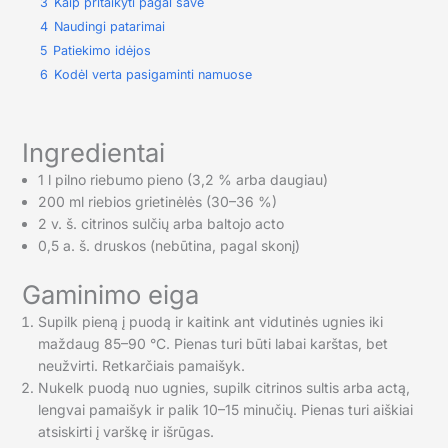
3
Kaip pritaikyti pagal save
4
Naudingi patarimai
5
Patiekimo idėjos
6
Kodėl verta pasigaminti namuose
Ingredientai
1 l pilno riebumo pieno (3,2 % arba daugiau)
200 ml riebios grietinėlės (30–36 %)
2 v. š. citrinos sulčių arba baltojo acto
0,5 a. š. druskos (nebūtina, pagal skonį)
Gaminimo eiga
Supilk pieną į puodą ir kaitink ant vidutinės ugnies iki
maždaug 85–90 °C. Pienas turi būti labai karštas, bet
neužvirti. Retkarčiais pamaišyk.
Nukelk puodą nuo ugnies, supilk citrinos sultis arba actą,
lengvai pamaišyk ir palik 10–15 minučių. Pienas turi aiškiai
atsiskirti į varškę ir išrūgas.