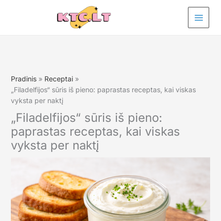
Pereiti
prie
turinio
Pradinis
Receptai
„Filadelfijos“ sūris iš pieno: paprastas receptas, kai viskas
vyksta per naktį
„Filadelfijos“ sūris iš pieno:
paprastas receptas, kai viskas
vyksta per naktį