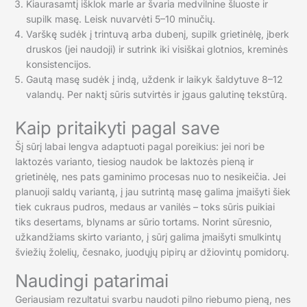
Kiaurasamtį išklok marle ar švaria medvilnine šluoste ir
supilk masę. Leisk nuvarvėti 5–10 minučių.
Varškę sudėk į trintuvą arba dubenį, supilk grietinėlę, įberk
druskos (jei naudoji) ir sutrink iki visiškai glotnios, kreminės
konsistencijos.
Gautą masę sudėk į indą, uždenk ir laikyk šaldytuve 8–12
valandų. Per naktį sūris sutvirtės ir įgaus galutinę tekstūrą.
Kaip pritaikyti pagal save
Šį sūrį labai lengva adaptuoti pagal poreikius: jei nori be
laktozės varianto, tiesiog naudok be laktozės pieną ir
grietinėlę, nes pats gaminimo procesas nuo to nesikeičia. Jei
planuoji saldų variantą, į jau sutrintą masę galima įmaišyti šiek
tiek cukraus pudros, medaus ar vanilės – toks sūris puikiai
tiks desertams, blynams ar sūrio tortams. Norint sūresnio,
užkandžiams skirto varianto, į sūrį galima įmaišyti smulkintų
šviežių žolelių, česnako, juodųjų pipirų ar džiovintų pomidorų.
Naudingi patarimai
Geriausiam rezultatui svarbu naudoti pilno riebumo pieną, nes