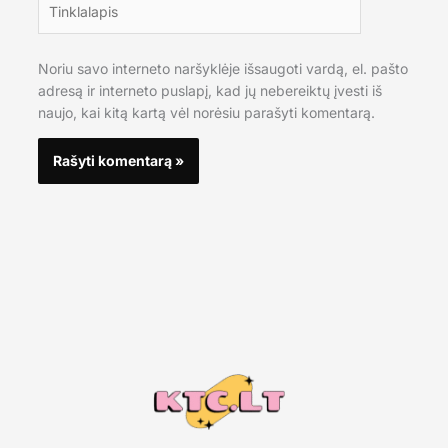
Noriu savo interneto naršyklėje išsaugoti vardą, el. pašto
adresą ir interneto puslapį, kad jų nebereiktų įvesti iš
naujo, kai kitą kartą vėl norėsiu parašyti komentarą.