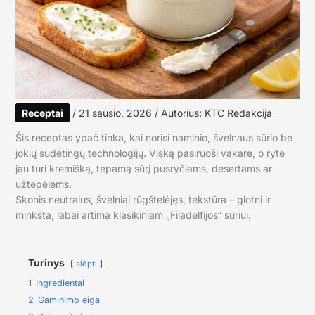
Receptai
/
21 sausio, 2026
/ Autorius:
KTC Redakcija
Šis receptas ypač tinka, kai norisi naminio, švelnaus sūrio be
jokių sudėtingų technologijų. Viską pasiruoši vakare, o ryte
jau turi kremišką, tepamą sūrį pusryčiams, desertams ar
užtepėlėms.
Skonis neutralus, švelniai rūgštelėjęs, tekstūra – glotni ir
minkšta, labai artima klasikiniam „Filadelfijos“ sūriui.
Turinys
slėpti
1
Ingredientai
2
Gaminimo eiga