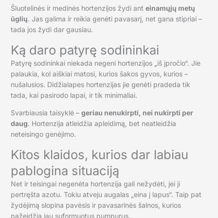
Šluotelinės ir medinės hortenzijos žydi ant
einamųjų metų
ūglių
. Jas galima ir reikia genėti pavasarį, net gana stipriai –
tada jos žydi dar gausiau.
Ką daro patyrę sodininkai
Patyrę sodininkai niekada negeni hortenzijos „iš įpročio“. Jie
palaukia, kol aiškiai matosi, kurios šakos gyvos, kurios –
nušalusios. Didžialapes hortenzijas jie genėti pradeda tik
tada, kai pasirodo lapai, ir tik minimaliai.
Svarbiausia taisyklė –
geriau nenukirpti, nei nukirpti per
daug
. Hortenzija atleidžia apleidimą, bet neatleidžia
neteisingo genėjimo.
Kitos klaidos, kurios dar labiau
pablogina situaciją
Net ir teisingai negenėta hortenzija gali nežydėti, jei ji
pertręšta azotu. Tokiu atveju augalas „eina į lapus“. Taip pat
žydėjimą slopina pavėsis ir pavasarinės šalnos, kurios
pažeidžia jau suformuotus pumpurus.