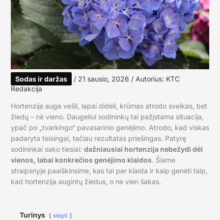
Sodas ir daržas
/
21 sausio, 2026
/ Autorius:
KTC
Redakcija
Hortenzija auga vešli, lapai dideli, krūmas atrodo sveikas, bet
žiedų – nė vieno. Daugeliui sodininkų tai pažįstama situacija,
ypač po „tvarkingo“ pavasarinio genėjimo. Atrodo, kad viskas
padaryta teisingai, tačiau rezultatas priešingas. Patyrę
sodininkai sako tiesiai:
dažniausiai hortenzija nebežydi dėl
vienos, labai konkrečios genėjimo klaidos
. Šiame
straipsnyje paaiškinsime, kas tai per klaida ir kaip genėti taip,
kad hortenzija augintų žiedus, o ne vien šakas.
Turinys
slėpti