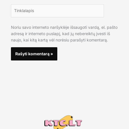
Tinklalapis
Noriu savo interneto naršyklėje išsaugoti vardą, el. pašto
adresą ir interneto puslapį, kad jų nebereiktų įvesti iš
naujo, kai kitą kartą vėl norėsiu parašyti komentarą.