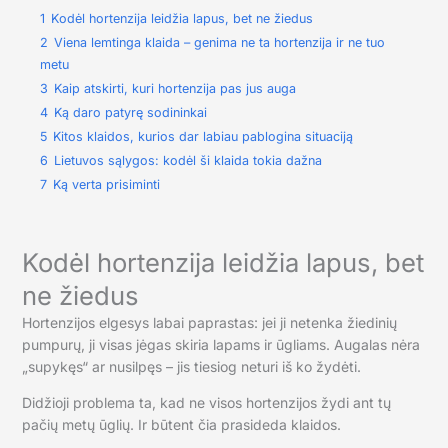
1
Kodėl hortenzija leidžia lapus, bet ne žiedus
2
Viena lemtinga klaida – genima ne ta hortenzija ir ne tuo
metu
3
Kaip atskirti, kuri hortenzija pas jus auga
4
Ką daro patyrę sodininkai
5
Kitos klaidos, kurios dar labiau pablogina situaciją
6
Lietuvos sąlygos: kodėl ši klaida tokia dažna
7
Ką verta prisiminti
Kodėl hortenzija leidžia lapus, bet
ne žiedus
Hortenzijos elgesys labai paprastas: jei ji netenka žiedinių
pumpurų, ji visas jėgas skiria lapams ir ūgliams. Augalas nėra
„supykęs“ ar nusilpęs – jis tiesiog neturi iš ko žydėti.
Didžioji problema ta, kad ne visos hortenzijos žydi ant tų
pačių metų ūglių. Ir būtent čia prasideda klaidos.