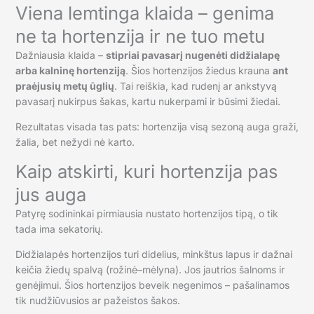
Viena lemtinga klaida – genima
ne ta hortenzija ir ne tuo metu
Dažniausia klaida –
stipriai pavasarį nugenėti didžialapę
arba kalninę hortenziją
. Šios hortenzijos žiedus krauna
ant
praėjusių metų ūglių
. Tai reiškia, kad rudenį ar ankstyvą
pavasarį nukirpus šakas, kartu nukerpami ir būsimi žiedai.
Rezultatas visada tas pats: hortenzija visą sezoną auga graži,
žalia, bet nežydi nė karto.
Kaip atskirti, kuri hortenzija pas
jus auga
Patyrę sodininkai pirmiausia nustato hortenzijos tipą, o tik
tada ima sekatorių.
Didžialapės hortenzijos turi didelius, minkštus lapus ir dažnai
keičia žiedų spalvą (rožinė–mėlyna). Jos jautrios šalnoms ir
genėjimui. Šios hortenzijos beveik negenimos – pašalinamos
tik nudžiūvusios ar pažeistos šakos.