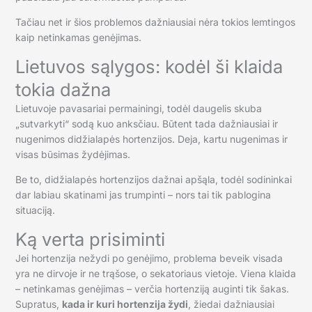
Tačiau net ir šios problemos dažniausiai nėra tokios lemtingos
kaip netinkamas genėjimas.
Lietuvos sąlygos: kodėl ši klaida
tokia dažna
Lietuvoje pavasariai permainingi, todėl daugelis skuba
„sutvarkyti“ sodą kuo anksčiau. Būtent tada dažniausiai ir
nugenimos didžialapės hortenzijos. Deja, kartu nugenimas ir
visas būsimas žydėjimas.
Be to, didžialapės hortenzijos dažnai apšąla, todėl sodininkai
dar labiau skatinami jas trumpinti – nors tai tik pablogina
situaciją.
Ką verta prisiminti
Jei hortenzija nežydi po genėjimo, problema beveik visada
yra ne dirvoje ir ne trąšose, o sekatoriaus vietoje. Viena klaida
– netinkamas genėjimas – verčia hortenziją auginti tik šakas.
Supratus,
kada ir kuri hortenzija žydi
, žiedai dažniausiai