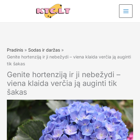
Pereiti
prie
turinio
Pradinis
Sodas ir daržas
Genite hortenziją ir ji nebežydi – viena klaida verčia ją auginti
tik šakas
Genite hortenziją ir ji nebežydi –
viena klaida verčia ją auginti tik
šakas