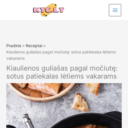
Pereiti
prie
turinio
Pradinis
Receptai
Kiaulienos guliašas pagal močiutę: sotus patiekalas lėtiems
vakarams
Kiaulienos guliašas pagal močiutę:
sotus patiekalas lėtiems vakarams