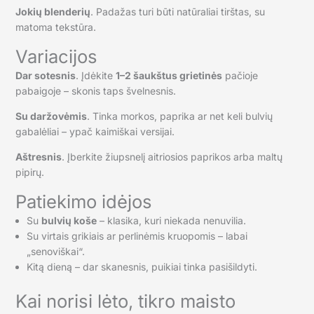
Jokių blenderių
. Padažas turi būti natūraliai tirštas, su
matoma tekstūra.
Variacijos
Dar sotesnis
. Įdėkite
1–2 šaukštus grietinės
pačioje
pabaigoje – skonis taps švelnesnis.
Su daržovėmis
. Tinka morkos, paprika ar net keli bulvių
gabalėliai – ypač kaimiškai versijai.
Aštresnis
. Įberkite žiupsnelį aitriosios paprikos arba maltų
pipirų.
Patiekimo idėjos
Su
bulvių koše
– klasika, kuri niekada nenuvilia.
Su virtais grikiais ar perlinėmis kruopomis – labai
„senoviškai“.
Kitą dieną – dar skanesnis, puikiai tinka pasišildyti.
Kai norisi lėto, tikro maisto