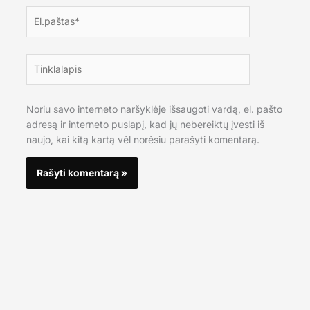
El.paštas*
Tinklalapis
Noriu savo interneto naršyklėje išsaugoti vardą, el. pašto
adresą ir interneto puslapį, kad jų nebereiktų įvesti iš
naujo, kai kitą kartą vėl norėsiu parašyti komentarą.