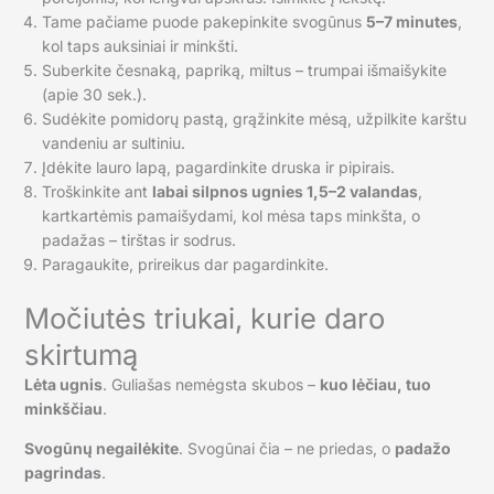
Tame pačiame puode pakepinkite svogūnus
5–7 minutes
,
kol taps auksiniai ir minkšti.
Suberkite česnaką, papriką, miltus – trumpai išmaišykite
(apie 30 sek.).
Sudėkite pomidorų pastą, grąžinkite mėsą, užpilkite karštu
vandeniu ar sultiniu.
Įdėkite lauro lapą, pagardinkite druska ir pipirais.
Troškinkite ant
labai silpnos ugnies 1,5–2 valandas
,
kartkartėmis pamaišydami, kol mėsa taps minkšta, o
padažas – tirštas ir sodrus.
Paragaukite, prireikus dar pagardinkite.
Močiutės triukai, kurie daro
skirtumą
Lėta ugnis
. Guliašas nemėgsta skubos –
kuo lėčiau, tuo
minkščiau
.
Svogūnų negailėkite
. Svogūnai čia – ne priedas, o
padažo
pagrindas
.