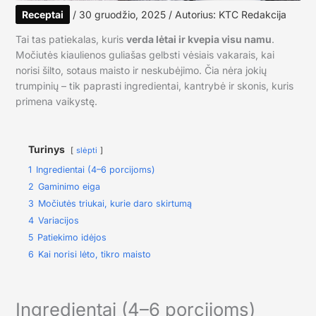
Receptai
/
30 gruodžio, 2025
/ Autorius:
KTC Redakcija
Tai tas patiekalas, kuris
verda lėtai ir kvepia visu namu
.
Močiutės kiaulienos guliašas gelbsti vėsiais vakarais, kai
norisi šilto, sotaus maisto ir neskubėjimo. Čia nėra jokių
trumpinių – tik paprasti ingredientai, kantrybė ir skonis, kuris
primena vaikystę.
Turinys
slėpti
1
Ingredientai (4–6 porcijoms)
2
Gaminimo eiga
3
Močiutės triukai, kurie daro skirtumą
4
Variacijos
5
Patiekimo idėjos
6
Kai norisi lėto, tikro maisto
Ingredientai (4–6 porcijoms)