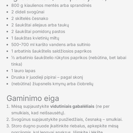
800 g kiaulienos mentės arba sprandinės
2 dideli svogūnai
2 skiltelės česnako
2 šaukštai aliejaus arba taukų
2 šaukštai pomidorų pastos
1 šaukštas kvietinių miltų
500–700 ml karšto vandens arba sultinio
1 arbatinis šaukštelis saldžiosios paprikos
½ arbatinio šaukštelio rūkytos paprikos (nebūtina, bet labai
tinka)
1 lauro lapas
Druska ir juodieji pipirai – pagal skonį
(nebūtina) žiupsnelis kmynų arba čiobrelių
Gaminimo eiga
Mėsą supjaustykite
vidutiniais gabalėliais
(ne per
smulkiais, kad neišsausėtų).
Svogūnus supjaustykite pusžiedžiais, česnaką – smulkiai.
Storo dugno puode įkaitinkite riebalus, apkepkite mėsą
porcijomis, kol lengvai apskrus. Išimkite į lėkštę.