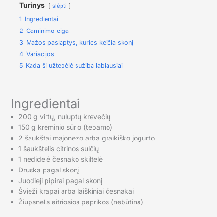
Turinys
slėpti
1
Ingredientai
2
Gaminimo eiga
3
Mažos paslaptys, kurios keičia skonį
4
Variacijos
5
Kada ši užtepėlė sužiba labiausiai
Ingredientai
200 g virtų, nuluptų krevečių
150 g kreminio sūrio (tepamo)
2 šaukštai majonezo arba graikiško jogurto
1 šaukštelis citrinos sulčių
1 nedidelė česnako skiltelė
Druska pagal skonį
Juodieji pipirai pagal skonį
Švieži krapai arba laiškiniai česnakai
Žiupsnelis aitriosios paprikos (nebūtina)