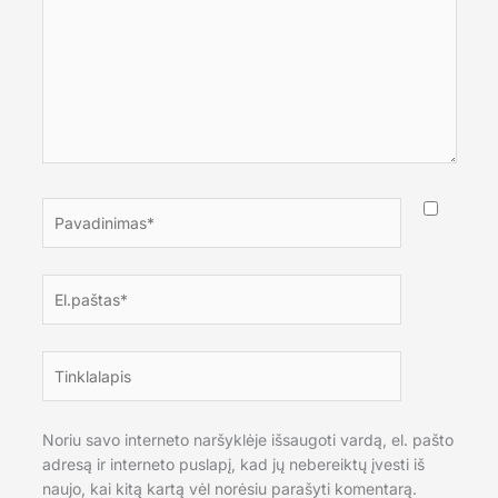
Pavadinimas*
El.paštas*
Tinklalapis
Noriu savo interneto naršyklėje išsaugoti vardą, el. pašto
adresą ir interneto puslapį, kad jų nebereiktų įvesti iš
naujo, kai kitą kartą vėl norėsiu parašyti komentarą.