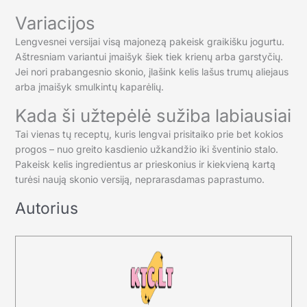
Variacijos
Lengvesnei versijai visą majonezą pakeisk graikišku jogurtu.
Aštresniam variantui įmaišyk šiek tiek krienų arba garstyčių.
Jei nori prabangesnio skonio, įlašink kelis lašus trumų aliejaus
arba įmaišyk smulkintų kaparėlių.
Kada ši užtepėlė sužiba labiausiai
Tai vienas tų receptų, kuris lengvai prisitaiko prie bet kokios
progos – nuo greito kasdienio užkandžio iki šventinio stalo.
Pakeisk kelis ingredientus ar prieskonius ir kiekvieną kartą
turėsi naują skonio versiją, neprarasdamas paprastumo.
Autorius