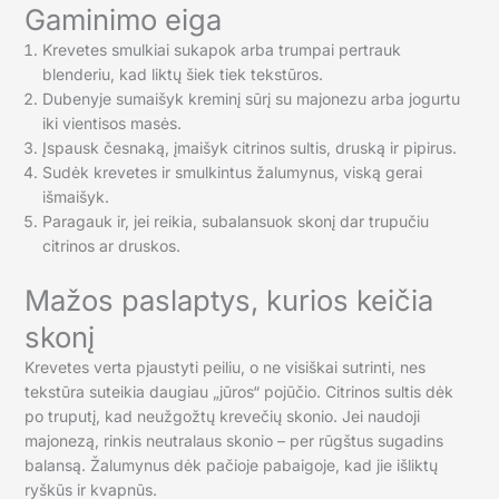
Gaminimo eiga
Krevetes smulkiai sukapok arba trumpai pertrauk
blenderiu, kad liktų šiek tiek tekstūros.
Dubenyje sumaišyk kreminį sūrį su majonezu arba jogurtu
iki vientisos masės.
Įspausk česnaką, įmaišyk citrinos sultis, druską ir pipirus.
Sudėk krevetes ir smulkintus žalumynus, viską gerai
išmaišyk.
Paragauk ir, jei reikia, subalansuok skonį dar trupučiu
citrinos ar druskos.
Mažos paslaptys, kurios keičia
skonį
Krevetes verta pjaustyti peiliu, o ne visiškai sutrinti, nes
tekstūra suteikia daugiau „jūros“ pojūčio. Citrinos sultis dėk
po truputį, kad neužgožtų krevečių skonio. Jei naudoji
majonezą, rinkis neutralaus skonio – per rūgštus sugadins
balansą. Žalumynus dėk pačioje pabaigoje, kad jie išliktų
ryškūs ir kvapnūs.