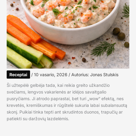
Receptai
/
10 vasario, 2026
/ Autorius:
Jonas Stulskis
Ši užtepėlė gelbėja tada, kai reikia greito užkandžio
svečiams, lengvos vakarienės ar idėjos savaitgalio
pusryčiams. Ji atrodo paprastai, bet turi „wow“ efektą, nes
krevetės, kremiškumas ir rūgštelė sukuria labai subalansuotą
skonį. Puikiai tinka tepti ant skrudintos duonos, trapučių ar
patiekti su daržovių lazdelėmis.