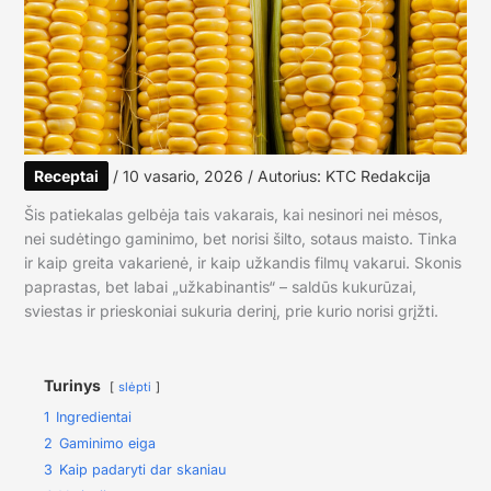
Receptai
/
10 vasario, 2026
/ Autorius:
KTC Redakcija
Šis patiekalas gelbėja tais vakarais, kai nesinori nei mėsos,
nei sudėtingo gaminimo, bet norisi šilto, sotaus maisto. Tinka
ir kaip greita vakarienė, ir kaip užkandis filmų vakarui. Skonis
paprastas, bet labai „užkabinantis“ – saldūs kukurūzai,
sviestas ir prieskoniai sukuria derinį, prie kurio norisi grįžti.
Turinys
slėpti
1
Ingredientai
2
Gaminimo eiga
3
Kaip padaryti dar skaniau