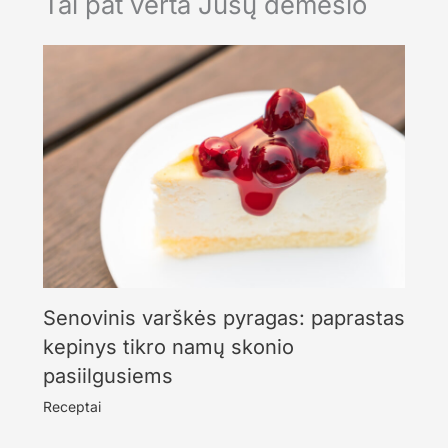
Tai pat verta Jūsų dėmesio
Senovinis varškės pyragas: paprastas
kepinys tikro namų skonio
pasiilgusiems
Receptai