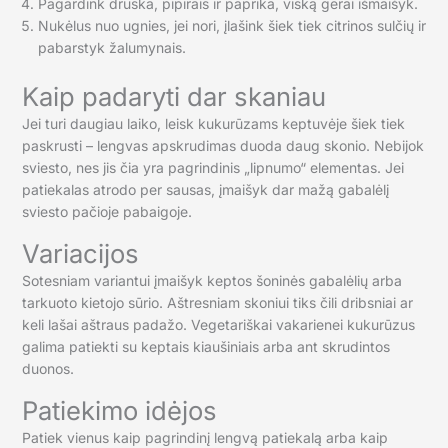
Pagardink druska, pipirais ir paprika, viską gerai išmaišyk.
Nukėlus nuo ugnies, jei nori, įlašink šiek tiek citrinos sulčių ir
pabarstyk žalumynais.
Kaip padaryti dar skaniau
Jei turi daugiau laiko, leisk kukurūzams keptuvėje šiek tiek
paskrusti – lengvas apskrudimas duoda daug skonio. Nebijok
sviesto, nes jis čia yra pagrindinis „lipnumo“ elementas. Jei
patiekalas atrodo per sausas, įmaišyk dar mažą gabalėlį
sviesto pačioje pabaigoje.
Variacijos
Sotesniam variantui įmaišyk keptos šoninės gabalėlių arba
tarkuoto kietojo sūrio. Aštresniam skoniui tiks čili dribsniai ar
keli lašai aštraus padažo. Vegetariškai vakarienei kukurūzus
galima patiekti su keptais kiaušiniais arba ant skrudintos
duonos.
Patiekimo idėjos
Patiek vienus kaip pagrindinį lengvą patiekalą arba kaip