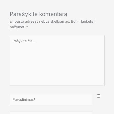
Parašykite komentarą
El. pašto adresas nebus skelbiamas.
Būtini laukeliai
pažymėti
*
Rašykite
čia...
Pavadinimas*
El.paštas*