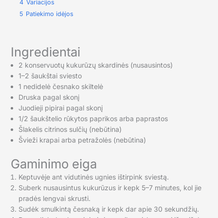
4
Variacijos
5
Patiekimo idėjos
Ingredientai
2 konservuotų kukurūzų skardinės (nusausintos)
1–2 šaukštai sviesto
1 nedidelė česnako skiltelė
Druska pagal skonį
Juodieji pipirai pagal skonį
1/2 šaukštelio rūkytos paprikos arba paprastos
Šlakelis citrinos sulčių (nebūtina)
Švieži krapai arba petražolės (nebūtina)
Gaminimo eiga
Keptuvėje ant vidutinės ugnies ištirpink sviestą.
Suberk nusausintus kukurūzus ir kepk 5–7 minutes, kol jie
pradės lengvai skrusti.
Sudėk smulkintą česnaką ir kepk dar apie 30 sekundžių.