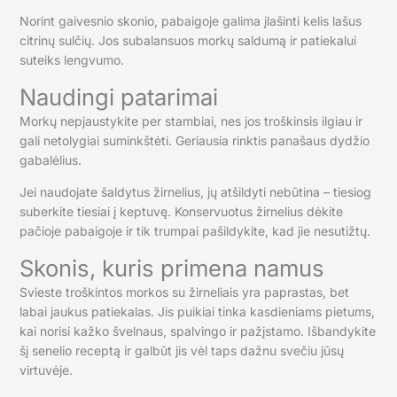
Norint gaivesnio skonio, pabaigoje galima įlašinti kelis lašus
citrinų sulčių. Jos subalansuos morkų saldumą ir patiekalui
suteiks lengvumo.
Naudingi patarimai
Morkų nepjaustykite per stambiai, nes jos troškinsis ilgiau ir
gali netolygiai suminkštėti. Geriausia rinktis panašaus dydžio
gabalėlius.
Jei naudojate šaldytus žirnelius, jų atšildyti nebūtina – tiesiog
suberkite tiesiai į keptuvę. Konservuotus žirnelius dėkite
pačioje pabaigoje ir tik trumpai pašildykite, kad jie nesutižtų.
Skonis, kuris primena namus
Svieste troškintos morkos su žirneliais yra paprastas, bet
labai jaukus patiekalas. Jis puikiai tinka kasdieniams pietums,
kai norisi kažko švelnaus, spalvingo ir pažįstamo. Išbandykite
šį senelio receptą ir galbūt jis vėl taps dažnu svečiu jūsų
virtuvėje.