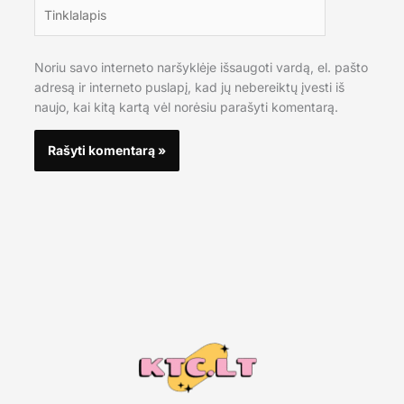
Tinklalapis
Noriu savo interneto naršyklėje išsaugoti vardą, el. pašto
adresą ir interneto puslapį, kad jų nebereiktų įvesti iš
naujo, kai kitą kartą vėl norėsiu parašyti komentarą.