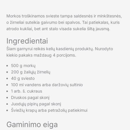
Morkos troškinamos svieste tampa saldesnės ir minkštesnės,
o žirneliai suteikia gaivumo bei spalvos. Tai patiekalas, kuris
atrodo kukliai, bet ant stalo visada sukelia šiltą jausmą.
Ingredientai
Šiam garnyrui reikės kelių kasdienių produktų. Nurodyto
kiekio pakaks maždaug 4 porcijoms.
500 g morkų
200 g žaliųjų žirnelių
40 g sviesto
100 ml vandens arba daržovių sultinio
1 arb. š. cukraus
Druskos pagal skonį
Juodųjų pipirų pagal skonį
Šviežių krapų arba petražolių patiekimui
Gaminimo eiga