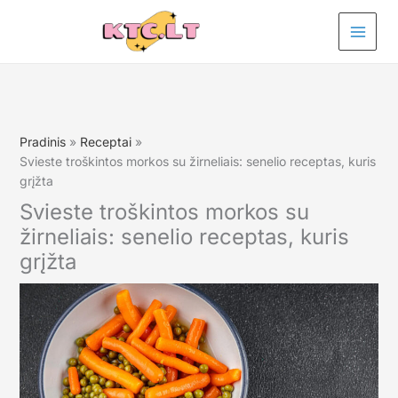
Pereiti
prie
turinio
Pradinis
Receptai
Svieste troškintos morkos su žirneliais: senelio receptas, kuris
grįžta
Svieste troškintos morkos su
žirneliais: senelio receptas, kuris
grįžta