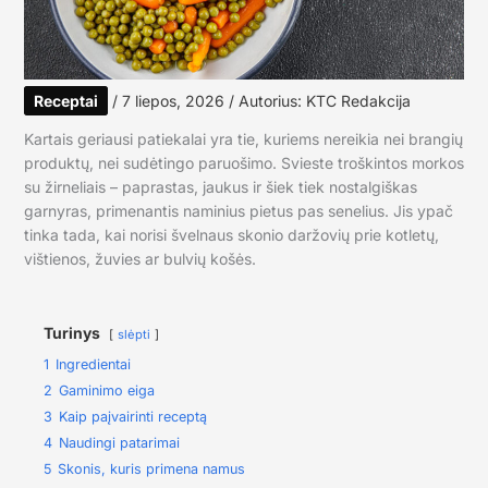
Receptai
/
7 liepos, 2026
/ Autorius:
KTC Redakcija
Kartais geriausi patiekalai yra tie, kuriems nereikia nei brangių
produktų, nei sudėtingo paruošimo. Svieste troškintos morkos
su žirneliais – paprastas, jaukus ir šiek tiek nostalgiškas
garnyras, primenantis naminius pietus pas senelius. Jis ypač
tinka tada, kai norisi švelnaus skonio daržovių prie kotletų,
vištienos, žuvies ar bulvių košės.
Turinys
slėpti
1
Ingredientai
2
Gaminimo eiga
3
Kaip paįvairinti receptą
4
Naudingi patarimai
5
Skonis, kuris primena namus