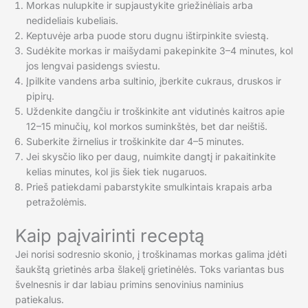
Morkas nulupkite ir supjaustykite griežinėliais arba
nedideliais kubeliais.
Keptuvėje arba puode storu dugnu ištirpinkite sviestą.
Sudėkite morkas ir maišydami pakepinkite 3–4 minutes, kol
jos lengvai pasidengs sviestu.
Įpilkite vandens arba sultinio, įberkite cukraus, druskos ir
pipirų.
Uždenkite dangčiu ir troškinkite ant vidutinės kaitros apie
12–15 minučių, kol morkos suminkštės, bet dar neištiš.
Suberkite žirnelius ir troškinkite dar 4–5 minutes.
Jei skysčio liko per daug, nuimkite dangtį ir pakaitinkite
kelias minutes, kol jis šiek tiek nugaruos.
Prieš patiekdami pabarstykite smulkintais krapais arba
petražolėmis.
Kaip paįvairinti receptą
Jei norisi sodresnio skonio, į troškinamas morkas galima įdėti
šaukštą grietinės arba šlakelį grietinėlės. Toks variantas bus
švelnesnis ir dar labiau primins senovinius naminius
patiekalus.