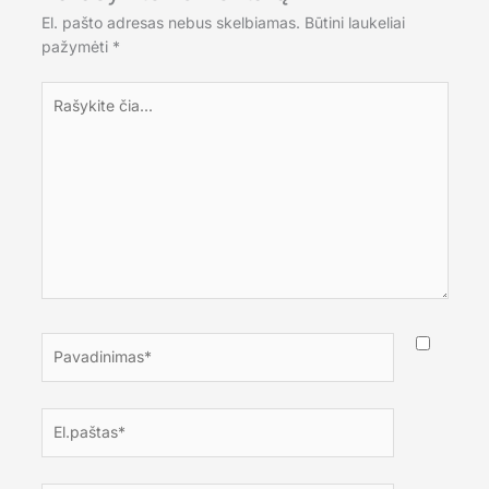
El. pašto adresas nebus skelbiamas.
Būtini laukeliai
pažymėti
*
Rašykite
čia...
Pavadinimas*
El.paštas*