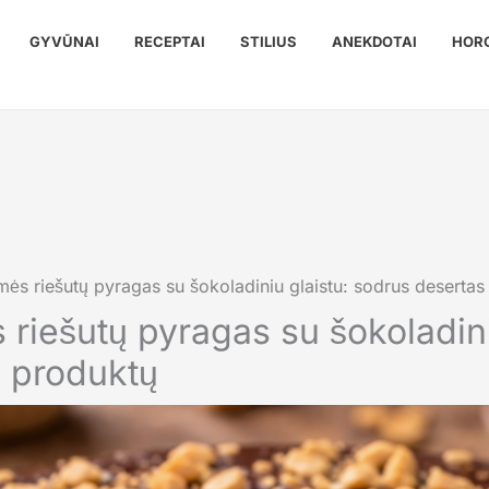
GYVŪNAI
RECEPTAI
STILIUS
ANEKDOTAI
HOR
ės riešutų pyragas su šokoladiniu glaistu: sodrus desertas
riešutų pyragas su šokoladini
 produktų