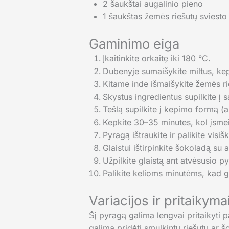
2 šaukštai augalinio pieno
1 šaukštas žemės riešutų sviesto
Gaminimo eiga
Įkaitinkite orkaitę iki 180 °C.
Dubenyje sumaišykite miltus, kep
Kitame inde išmaišykite žemės rieš
Skystus ingredientus supilkite į s
Tešlą supilkite į kepimo formą (
Kepkite 30–35 minutes, kol įsme
Pyragą ištraukite ir palikite visišk
Glaistui ištirpinkite šokoladą su
Užpilkite glaistą ant atvėsusio py
Palikite kelioms minutėms, kad gl
Variacijos ir pritaikyma
Šį pyragą galima lengvai pritaikyti p
galima pridėti smulkintų riešutų ar šo