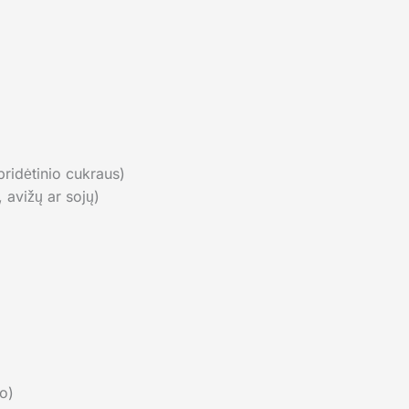
pridėtinio cukraus)
 avižų ar sojų)
o)