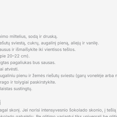
imo miltelius, sodą ir druską.
utų sviestą, cukrų, augalinį pieną, aliejų ir vanilę.
ausus ir išmaišykite iki vientisos tešlos.
apie 20–22 cm).
igtas pagaliukas bus sausas.
ai atvėsti.
 augaliniu pienu ir žemės riešutų sviestu (garų vonelėje arba
rago ir tolygiai paskirstykite.
aistas sustingtų.
i
agal skonį. Jei norisi intensyvesnio šokolado skonio, į tešl
kolado gabalėlių. Be glitimo variantui tiks universali be glit