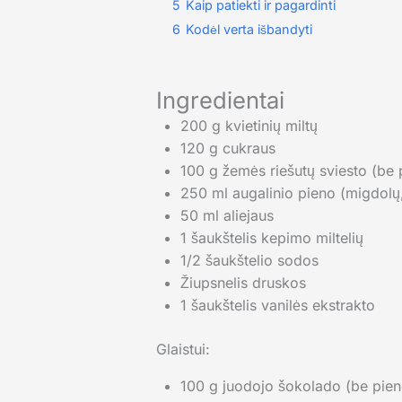
5
Kaip patiekti ir pagardinti
6
Kodėl verta išbandyti
Ingredientai
200 g kvietinių miltų
120 g cukraus
100 g žemės riešutų sviesto (be 
250 ml augalinio pieno (migdolų,
50 ml aliejaus
1 šaukštelis kepimo miltelių
1/2 šaukštelio sodos
Žiupsnelis druskos
1 šaukštelis vanilės ekstrakto
Glaistui:
100 g juodojo šokolado (be pien