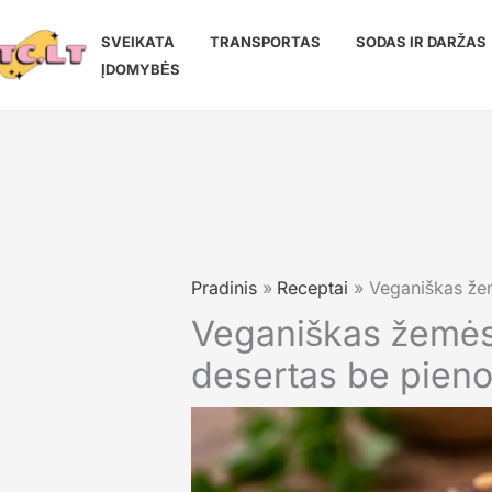
Pereiti
prie
SVEIKATA
TRANSPORTAS
SODAS IR DARŽAS
turinio
ĮDOMYBĖS
Pradinis
Receptai
Veganiškas žem
Veganiškas žemės 
desertas be pieno