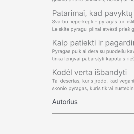
Patarimai, kad pavyktų 
Svarbu neperkepti – pyragas turi išli
Leiskite pyragui pilnai atvėsti prieš g
Kaip patiekti ir pagardi
Pyragas puikiai dera su puodeliu kav
tinka lengvai pabarstyti kapotais rieš
Kodėl verta išbandyti
Tai desertas, kuris įrodo, kad veganiš
skonio pyragas, kuris tikrai nustebin
Autorius