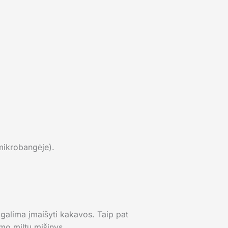
 mikrobangėje).
ą galima įmaišyti kakavos. Taip pat
imo miltų mišinys.