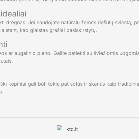
idealiai
kti drėgnas. Jei naudojate natūralų žemės riešutų sviestą, pr
laistant, kad glaistas gražiai pasiskirstytų.
nti
os ar augalinio pieno. Galite patiekti su šviežiomis uogomis
utais.
ki kepiniai gali būti tokie pat sotūs ir skanūs kaip tradicinia
s.