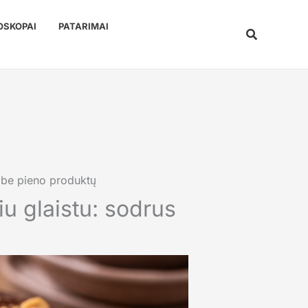
OSKOPAI
PATARIMAI
Paieška
 be pieno produktų
u glaistu: sodrus