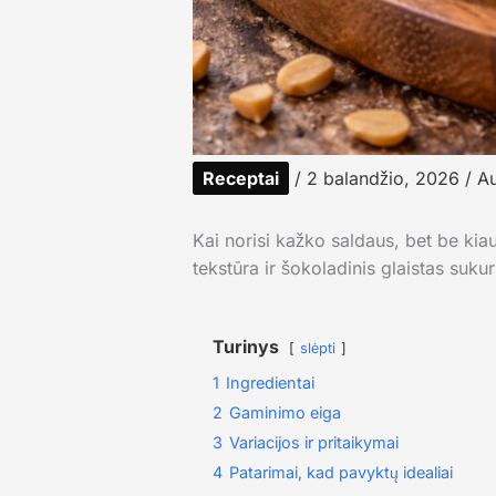
Receptai
/
2 balandžio, 2026
/ A
Kai norisi kažko saldaus, bet be kia
tekstūra ir šokoladinis glaistas suku
Turinys
slėpti
1
Ingredientai
2
Gaminimo eiga
3
Variacijos ir pritaikymai
4
Patarimai, kad pavyktų idealiai