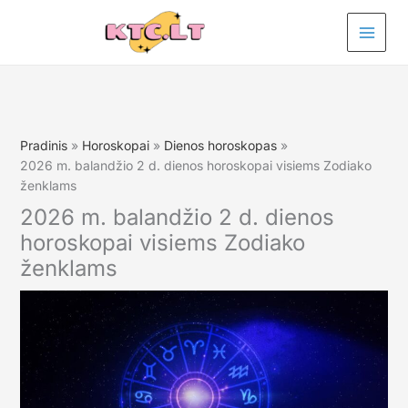
Pereiti
prie
turinio
Pradinis
Horoskopai
Dienos horoskopas
2026 m. balandžio 2 d. dienos horoskopai visiems Zodiako
ženklams
2026 m. balandžio 2 d. dienos
horoskopai visiems Zodiako
ženklams