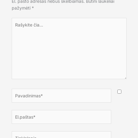
El. pašto adresas nebus skelbiamas.
Būtini laukeliai
pažymėti
*
Rašykite
čia...
Pavadinimas*
El.paštas*
Tinklalapis