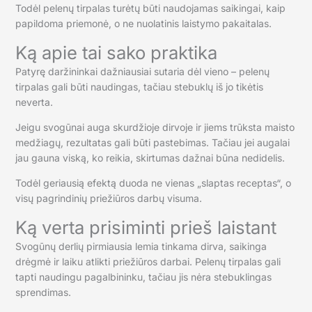
Todėl pelenų tirpalas turėtų būti naudojamas saikingai, kaip
papildoma priemonė, o ne nuolatinis laistymo pakaitalas.
Ką apie tai sako praktika
Patyrę daržininkai dažniausiai sutaria dėl vieno – pelenų
tirpalas gali būti naudingas, tačiau stebuklų iš jo tikėtis
neverta.
Jeigu svogūnai auga skurdžioje dirvoje ir jiems trūksta maisto
medžiagų, rezultatas gali būti pastebimas. Tačiau jei augalai
jau gauna viską, ko reikia, skirtumas dažnai būna nedidelis.
Todėl geriausią efektą duoda ne vienas „slaptas receptas“, o
visų pagrindinių priežiūros darbų visuma.
Ką verta prisiminti prieš laistant
Svogūnų derlių pirmiausia lemia tinkama dirva, saikinga
drėgmė ir laiku atlikti priežiūros darbai. Pelenų tirpalas gali
tapti naudingu pagalbininku, tačiau jis nėra stebuklingas
sprendimas.