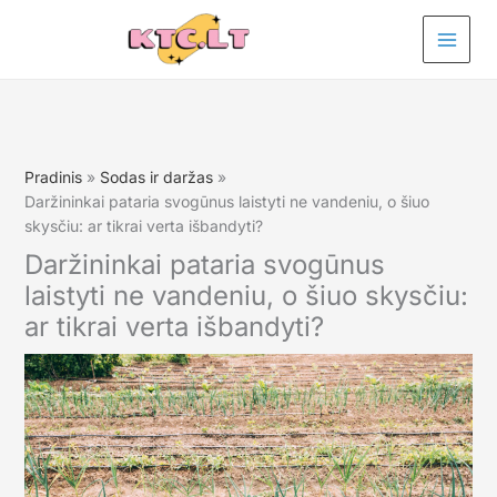
Pereiti
prie
turinio
Pradinis
Sodas ir daržas
Daržininkai pataria svogūnus laistyti ne vandeniu, o šiuo
skysčiu: ar tikrai verta išbandyti?
Daržininkai pataria svogūnus
laistyti ne vandeniu, o šiuo skysčiu:
ar tikrai verta išbandyti?