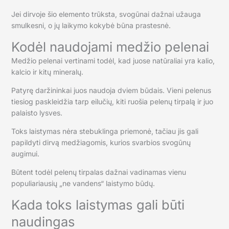
Jei dirvoje šio elemento trūksta, svogūnai dažnai užauga
smulkesni, o jų laikymo kokybė būna prastesnė.
Kodėl naudojami medžio pelenai
Medžio pelenai vertinami todėl, kad juose natūraliai yra kalio,
kalcio ir kitų mineralų.
Patyrę daržininkai juos naudoja dviem būdais. Vieni pelenus
tiesiog paskleidžia tarp eilučių, kiti ruošia pelenų tirpalą ir juo
palaisto lysves.
Toks laistymas nėra stebuklinga priemonė, tačiau jis gali
papildyti dirvą medžiagomis, kurios svarbios svogūnų
augimui.
Būtent todėl pelenų tirpalas dažnai vadinamas vienu
populiariausių „ne vandens“ laistymo būdų.
Kada toks laistymas gali būti
naudingas