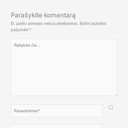
Parašykite komentarą
El. pašto adresas nebus skelbiamas.
Būtini laukeliai
pažymėti
*
Rašykite
čia...
Pavadinimas*
El.paštas*