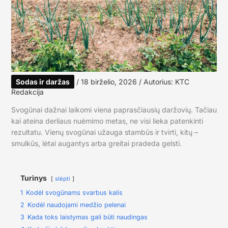
Sodas ir daržas
/
18 birželio, 2026
/ Autorius:
KTC
Redakcija
Svogūnai dažnai laikomi viena paprasčiausių daržovių. Tačiau
kai ateina derliaus nuėmimo metas, ne visi lieka patenkinti
rezultatu. Vienų svogūnai užauga stambūs ir tvirti, kitų –
smulkūs, lėtai augantys arba greitai pradeda gelsti.
Turinys
slėpti
1
Kodėl svogūnams svarbus kalis
2
Kodėl naudojami medžio pelenai
3
Kada toks laistymas gali būti naudingas