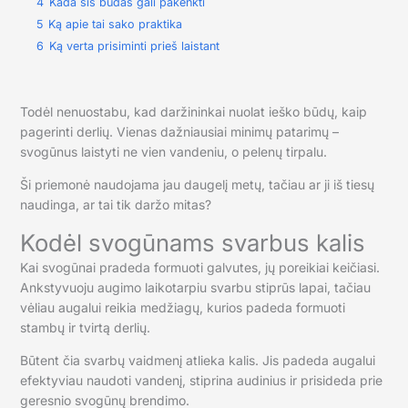
4
Kada šis būdas gali pakenkti
5
Ką apie tai sako praktika
6
Ką verta prisiminti prieš laistant
Todėl nenuostabu, kad daržininkai nuolat ieško būdų, kaip
pagerinti derlių. Vienas dažniausiai minimų patarimų –
svogūnus laistyti ne vien vandeniu, o pelenų tirpalu.
Ši priemonė naudojama jau daugelį metų, tačiau ar ji iš tiesų
naudinga, ar tai tik daržo mitas?
Kodėl svogūnams svarbus kalis
Kai svogūnai pradeda formuoti galvutes, jų poreikiai keičiasi.
Ankstyvuoju augimo laikotarpiu svarbu stiprūs lapai, tačiau
vėliau augalui reikia medžiagų, kurios padeda formuoti
stambų ir tvirtą derlių.
Būtent čia svarbų vaidmenį atlieka kalis. Jis padeda augalui
efektyviau naudoti vandenį, stiprina audinius ir prisideda prie
geresnio svogūnų brendimo.