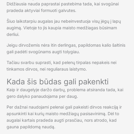
Didžiausia nauda paprastai pastebima tada, kai svogūnai
pradeda aktyviai formuoti galvutes.
Šiuo laikotarpiu augalas jau nebeinvestuoja visų jėgų į lapų
augimą. Vietoje to jis kaupia maisto medžiagas būsimam
derliui.
Jeigu dirvožemis nėra itin derlingas, papildomas kalio šaltinis
gali padėti svogūnams augti tolygiau.
Tačiau svarbu suprasti, kad pelenų tirpalas nepakeis nei
tinkamos dirvos, nei reguliaraus laistymo.
Kada šis būdas gali pakenkti
Kaip ir daugelyje daržo darbų, problema atsiranda tada, kai
gero dalyko panaudojama per daug.
Per dažnai naudojami pelenai gali pakeisti dirvos reakciją ir
apsunkinti kai kurių maisto medžiagų pasisavinimą. Dėl to
augalai kartais pradeda augti prasčiau, nors atrodo, kad
gauna papildomą naudą.