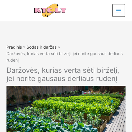
Pereiti
prie
turinio
Pradinis
Sodas ir daržas
Daržovės, kurias verta sėti birželį, jei norite gausaus derliaus
rudenį
Daržovės, kurias verta sėti birželį,
jei norite gausaus derliaus rudenį