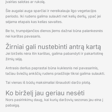
įvairias salotas ar rukolą.
Šie augalai auga sparčiai ir nereikalauja ilgo vegetacijos
periodo. Iki rudens galima sulaukti net kelių derlių, ypač jei
sėjama etapais kas kelias savaites.
Be to, trumpėjančios dienos jiems dažnai būna palankesnės
nei karštas pavasaris.
Žirniai gali nustebinti antrą kartą
Jei birželis nėra itin karštas, galima pabandyti ir pakartotinę
žirnių sėją.
Antrasis derlius paprastai būna kuklesnis nei pavasarinis,
tačiau šviežių ankščių rudens pradžioje tikrai galima sulaukti.
Tai vienas iš būdų maksimaliai išnaudoti daržo plotą.
Ko birželį jau geriau nesėti
Nors pasirinkimų daug, kai kurių daržovių sezonas jau eina į
pabaigą.