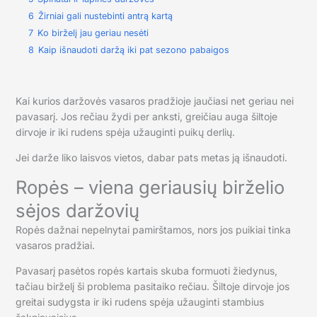
6
Žirniai gali nustebinti antrą kartą
7
Ko birželį jau geriau nesėti
8
Kaip išnaudoti daržą iki pat sezono pabaigos
Kai kurios daržovės vasaros pradžioje jaučiasi net geriau nei
pavasarį. Jos rečiau žydi per anksti, greičiau auga šiltoje
dirvoje ir iki rudens spėja užauginti puikų derlių.
Jei darže liko laisvos vietos, dabar pats metas ją išnaudoti.
Ropės – viena geriausių birželio
sėjos daržovių
Ropės dažnai nepelnytai pamirštamos, nors jos puikiai tinka
vasaros pradžiai.
Pavasarį pasėtos ropės kartais skuba formuoti žiedynus,
tačiau birželį ši problema pasitaiko rečiau. Šiltoje dirvoje jos
greitai sudygsta ir iki rudens spėja užauginti stambius