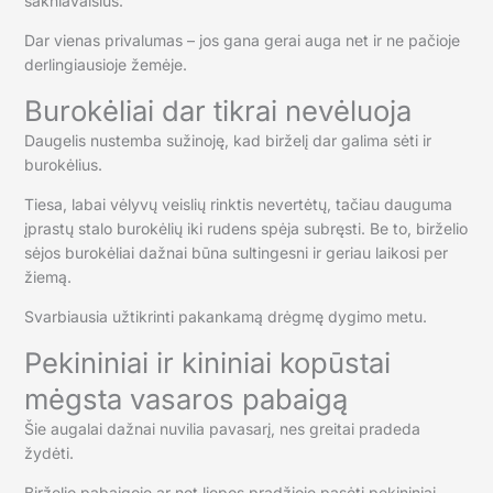
šakniavaisius.
Dar vienas privalumas – jos gana gerai auga net ir ne pačioje
derlingiausioje žemėje.
Burokėliai dar tikrai nevėluoja
Daugelis nustemba sužinoję, kad birželį dar galima sėti ir
burokėlius.
Tiesa, labai vėlyvų veislių rinktis nevertėtų, tačiau dauguma
įprastų stalo burokėlių iki rudens spėja subręsti. Be to, birželio
sėjos burokėliai dažnai būna sultingesni ir geriau laikosi per
žiemą.
Svarbiausia užtikrinti pakankamą drėgmę dygimo metu.
Pekininiai ir kininiai kopūstai
mėgsta vasaros pabaigą
Šie augalai dažnai nuvilia pavasarį, nes greitai pradeda
žydėti.
Birželio pabaigoje ar net liepos pradžioje pasėti pekininiai