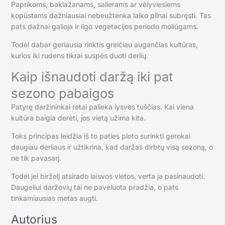
Paprikoms, baklažanams, salierams ar vėlyviesiems
kopūstams dažniausiai nebeužtenka laiko pilnai subręsti. Tas
pats dažnai galioja ir ilgo vegetacijos periodo moliūgams.
Todėl dabar geriausia rinktis greičiau augančias kultūras,
kurios iki rudens tikrai suspės duoti derlių.
Kaip išnaudoti daržą iki pat
sezono pabaigos
Patyrę daržininkai retai palieka lysves tuščias. Kai viena
kultūra baigia derėti, jos vietą užima kita.
Toks principas leidžia iš to paties ploto surinkti gerokai
daugiau derliaus ir užtikrina, kad daržas dirbtų visą sezoną, o
ne tik pavasarį.
Todėl jei birželį atsirado laisvos vietos, verta ja pasinaudoti.
Daugeliui daržovių tai ne pavėluota pradžia, o pats
tinkamiausias metas augti.
Autorius