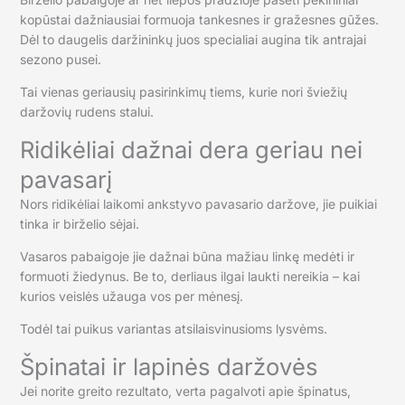
kopūstai dažniausiai formuoja tankesnes ir gražesnes gūžes.
Dėl to daugelis daržininkų juos specialiai augina tik antrajai
sezono pusei.
Tai vienas geriausių pasirinkimų tiems, kurie nori šviežių
daržovių rudens stalui.
Ridikėliai dažnai dera geriau nei
pavasarį
Nors ridikėliai laikomi ankstyvo pavasario daržove, jie puikiai
tinka ir birželio sėjai.
Vasaros pabaigoje jie dažnai būna mažiau linkę medėti ir
formuoti žiedynus. Be to, derliaus ilgai laukti nereikia – kai
kurios veislės užauga vos per mėnesį.
Todėl tai puikus variantas atsilaisvinusioms lysvėms.
Špinatai ir lapinės daržovės
Jei norite greito rezultato, verta pagalvoti apie špinatus,