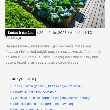
Sodas ir daržas
/
22 birželio, 2026
/ Autorius:
KTC
Redakcija
Daugelis mano, kad birželis – jau per vėlus metas sėjai.
Pavasariniai darbai baigti, pagrindinės lysvės užsėtos, todėl
belieka laukti derliaus. Tačiau patyrę daržininkai žino, kad
būtent birželį prasideda antrasis sėjos etapas.
Turinys
slėpti
1
Ropės – viena geriausių birželio sėjos daržovių
2
Burokėliai dar tikrai nevėluoja
3
Pekininiai ir kininiai kopūstai mėgsta vasaros pabaigą
4
Ridikėliai dažnai dera geriau nei pavasarį
5
Špinatai ir lapinės daržovės