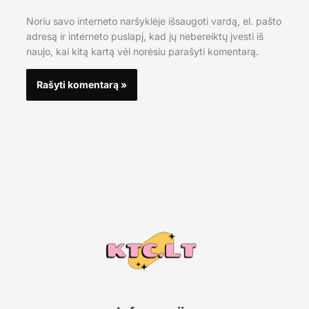
Noriu savo interneto naršyklėje išsaugoti vardą, el. pašto
adresą ir interneto puslapį, kad jų nebereiktų įvesti iš
naujo, kai kitą kartą vėl norėsiu parašyti komentarą.