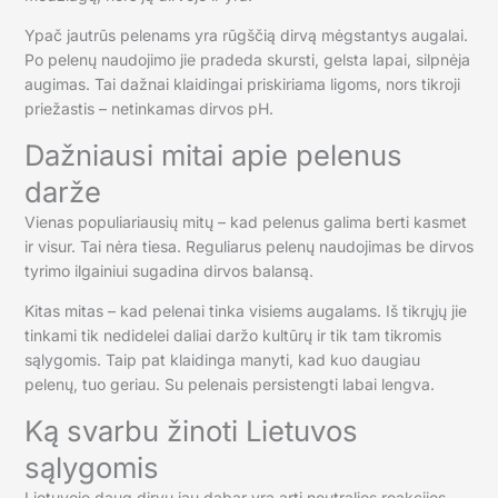
Ypač jautrūs pelenams yra rūgščią dirvą mėgstantys augalai.
Po pelenų naudojimo jie pradeda skursti, gelsta lapai, silpnėja
augimas. Tai dažnai klaidingai priskiriama ligoms, nors tikroji
priežastis – netinkamas dirvos pH.
Dažniausi mitai apie pelenus
darže
Vienas populiariausių mitų – kad pelenus galima berti kasmet
ir visur. Tai nėra tiesa. Reguliarus pelenų naudojimas be dirvos
tyrimo ilgainiui sugadina dirvos balansą.
Kitas mitas – kad pelenai tinka visiems augalams. Iš tikrųjų jie
tinkami tik nedidelei daliai daržo kultūrų ir tik tam tikromis
sąlygomis. Taip pat klaidinga manyti, kad kuo daugiau
pelenų, tuo geriau. Su pelenais persistengti labai lengva.
Ką svarbu žinoti Lietuvos
sąlygomis
Lietuvoje daug dirvų jau dabar yra arti neutralios reakcijos,