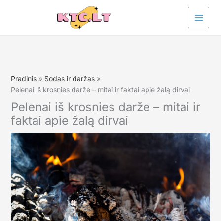
Pereiti
prie
turinio
Pradinis
Sodas ir daržas
Pelenai iš krosnies darže – mitai ir faktai apie žalą dirvai
Pelenai iš krosnies darže – mitai ir
faktai apie žalą dirvai