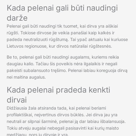
Kada pelenai gali būti naudingi
darže
Pelenai gali būti naudingi tik tuomet, kai dirva yra aiškiai
rūgšti. Tokiose dirvose jie veikia panašiai kaip kalkės ir
padeda neutralizuoti rūgštumą. Tai ypač aktualu kai kuriuose
Lietuvos regionuose, kur dirvos natūraliai rūgštesnės.
Be to, pelenai gali būti naudingi augalams, kuriems reikia
daugiau kalio. Tačiau šis poveikis nėra ilgalaikis ir negali
pakeisti subalansuoto tręšimo. Pelenai labiau koreguoja dirvą
nei maitina augalus.
Kada pelenai pradeda kenkti
dirvai
Didžiausia žala atsiranda tada, kai pelenai beriami
profilaktiškai, neįvertinus dirvos būklės. Jei dirva jau yra
neutrali ar silpnai šarminė, pelenai ją dar labiau išbalansuoja.
Tokiu atveju augalai nebegali pasisavinti kai kurių maisto
medžiagų, nors jų dirvoje ir yra.