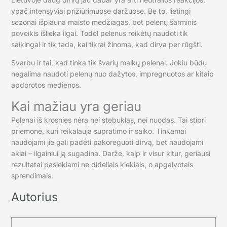
ypač intensyviai prižiūrimuose daržuose. Be to, lietingi
sezonai išplauna maisto medžiagas, bet pelenų šarminis
poveikis išlieka ilgai. Todėl pelenus reikėtų naudoti tik
saikingai ir tik tada, kai tikrai žinoma, kad dirva per rūgšti.
Svarbu ir tai, kad tinka tik švarių malkų pelenai. Jokiu būdu
negalima naudoti pelenų nuo dažytos, impregnuotos ar kitaip
apdorotos medienos.
Kai mažiau yra geriau
Pelenai iš krosnies nėra nei stebuklas, nei nuodas. Tai stipri
priemonė, kuri reikalauja supratimo ir saiko. Tinkamai
naudojami jie gali padėti pakoreguoti dirvą, bet naudojami
aklai – ilgainiui ją sugadina. Darže, kaip ir visur kitur, geriausi
rezultatai pasiekiami ne dideliais kiekiais, o apgalvotais
sprendimais.
Autorius