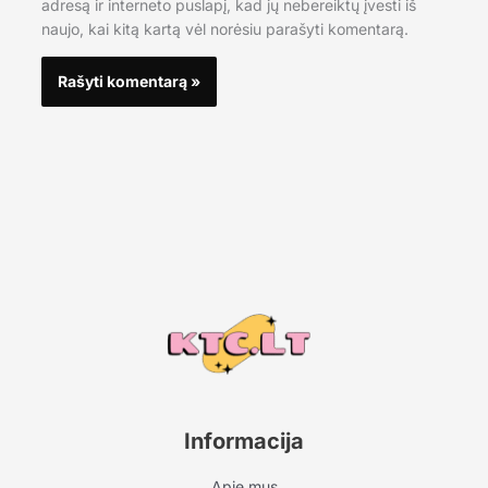
adresą ir interneto puslapį, kad jų nebereiktų įvesti iš
naujo, kai kitą kartą vėl norėsiu parašyti komentarą.
Informacija
Apie mus