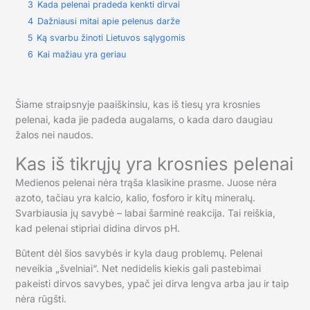
3
Kada pelenai pradeda kenkti dirvai
4
Dažniausi mitai apie pelenus darže
5
Ką svarbu žinoti Lietuvos sąlygomis
6
Kai mažiau yra geriau
Šiame straipsnyje paaiškinsiu, kas iš tiesų yra krosnies
pelenai, kada jie padeda augalams, o kada daro daugiau
žalos nei naudos.
Kas iš tikrųjų yra krosnies pelenai
Medienos pelenai nėra trąša klasikine prasme. Juose nėra
azoto, tačiau yra kalcio, kalio, fosforo ir kitų mineralų.
Svarbiausia jų savybė – labai šarminė reakcija. Tai reiškia,
kad pelenai stipriai didina dirvos pH.
Būtent dėl šios savybės ir kyla daug problemų. Pelenai
neveikia „švelniai“. Net nedidelis kiekis gali pastebimai
pakeisti dirvos savybes, ypač jei dirva lengva arba jau ir taip
nėra rūgšti.