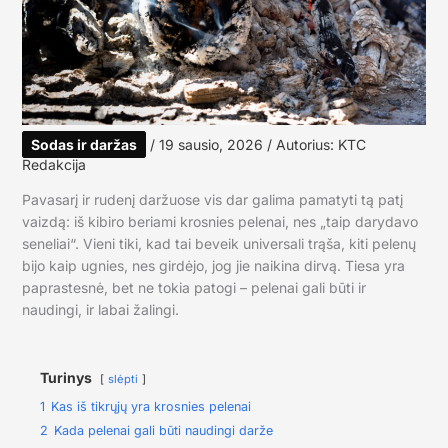
Sodas ir daržas
/
19 sausio, 2026
/ Autorius:
KTC
Redakcija
Pavasarį ir rudenį daržuose vis dar galima pamatyti tą patį
vaizdą: iš kibiro beriami krosnies pelenai, nes „taip darydavo
seneliai“. Vieni tiki, kad tai beveik universali trąša, kiti pelenų
bijo kaip ugnies, nes girdėjo, jog jie naikina dirvą. Tiesa yra
paprastesnė, bet ne tokia patogi – pelenai gali būti ir
naudingi, ir labai žalingi.
Turinys
slėpti
1
Kas iš tikrųjų yra krosnies pelenai
2
Kada pelenai gali būti naudingi darže