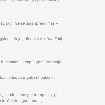
nis. Svarbiausia taisyklė – sėklos
dėti pūti. Geriausias sprendimas –
viau įsilieja į dirvos struktūrą. Tokį
imą ir nemalonų kvapą, ypač drėgnoje
dos neduoda ir gali net pakenkti.
os, naudojamos per kompostą, gali
r užtikrinti gerą aeraciją.