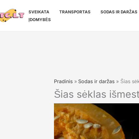
Pereiti
prie
SVEIKATA
TRANSPORTAS
SODAS IR DARŽAS
turinio
ĮDOMYBĖS
Pradinis
Sodas ir daržas
Šias sėk
Šias sėklas išmest