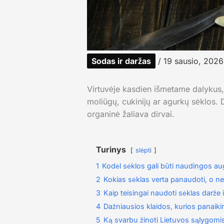
Sodas ir daržas
/
19 sausio, 202
Virtuvėje kasdien išmetame dalykus, 
moliūgų, cukinijų ar agurkų sėklos. D
organinė žaliava dirvai.
Turinys
slėpti
1
Kodėl sėklos gali būti naudingos a
2
Kokias sėklas verta panaudoti, o ne
3
Kaip teisingai naudoti sėklas darže 
4
Dažniausios klaidos, kurios panaik
5
Ką svarbu žinoti Lietuvos sąlygomi