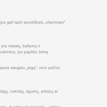
os gali tapti savotiškais „vitaminais“
ra riebalų, baltymų ir
mulkintos, jos papildo žemę
gauna daugiau „jėgų“, nors pačios
iūgų, cukinijų, agurkų, arbūzų ar