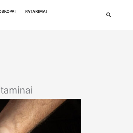
OSKOPAI
PATARIMAI
Paieška
itaminai