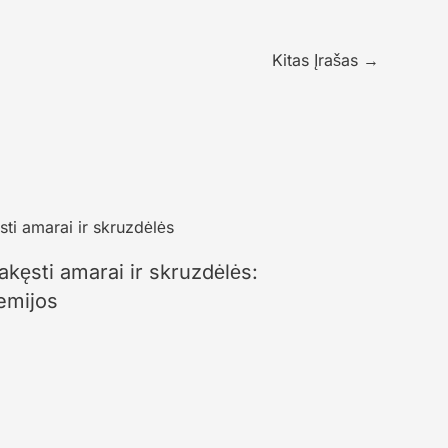
Kitas Įrašas
→
akęsti amarai ir skruzdėlės:
emijos