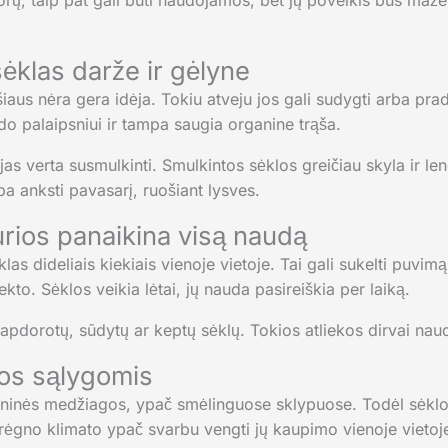
ų, taip pat gali būti naudojamos, bet jų poveikis bus mažes
sėklas darže ir gėlyne
šiaus nėra gera idėja. Tokiu atveju jos gali sudygti arba pra
do palaipsniui ir tampa saugia organine trąša.
jas verta susmulkinti. Smulkintos sėklos greičiau skyla ir leng
rba anksti pavasarį, ruošiant lysves.
urios panaikina visą naudą
las dideliais kiekiais vienoje vietoje. Tai gali sukelti puv
fekto. Sėklos veikia lėtai, jų nauda pasireiškia per laiką.
apdorotų, sūdytų ar keptų sėklų. Tokios atliekos dirvai nau
vos sąlygomis
ganinės medžiagos, ypač smėlinguose sklypuose. Todėl sėkl
ėgno klimato ypač svarbu vengti jų kaupimo vienoje vietoje i