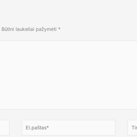
Būtini laukeliai pažymėti
*
El.paštas*
Tink