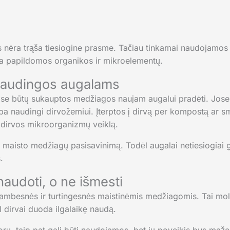
s nėra trąša tiesiogine prasme. Tačiau tinkamai naudojamos j
kia papildomos organikos ir mikroelementų.
 naudingos augalams
ose būtų sukauptos medžiagos naujam augalui pradėti. Jose y
pa naudingi dirvožemiui. Įterptos į dirvą per kompostą ar s
 dirvos mikroorganizmų veiklą.
į maisto medžiagų pasisavinimą. Todėl augalai netiesiogiai 
.
naudoti, o ne išmesti
stambesnės ir turtingesnės maistinėmis medžiagomis. Tai mol
l dirvai duoda ilgalaikę naudą.