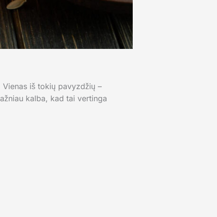
 Vienas iš tokių pavyzdžių –
dažniau kalba, kad tai vertinga