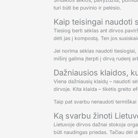
Smulkios sėklos, pavyzdžiui, pomidor
turi būti be puvinio ir pelėsio.
Kaip teisingai naudoti 
Tiesiog berti sėklas ant dirvos pavir
dėti jas į kompostą. Ten jos susiskai
Jei norima sėklas naudoti tiesiogiai, 
mišinį galima įterpti į dirvą rudenį a
Dažniausios klaidos, k
Viena dažniausių klaidų – naudoti sėk
dirvoje. Kita klaida – tikėtis greito e
Taip pat svarbu nenaudoti termiškai 
Ką svarbu žinoti Lietu
Lietuvoje dirvos dažnai stokoja or
būti naudingas priedas. Tačiau dėl dr