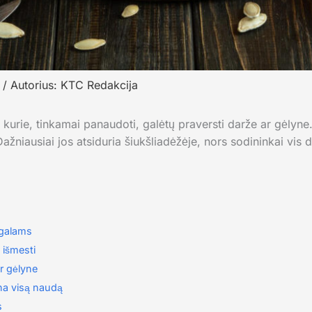
6
/ Autorius:
KTC Redakcija
kurie, tinkamai panaudoti, galėtų praversti darže ar gėlyne.
ažniausiai jos atsiduria šiukšliadėžėje, nors sodininkai vis 
ugalams
 išmesti
ir gėlyne
ina visą naudą
s