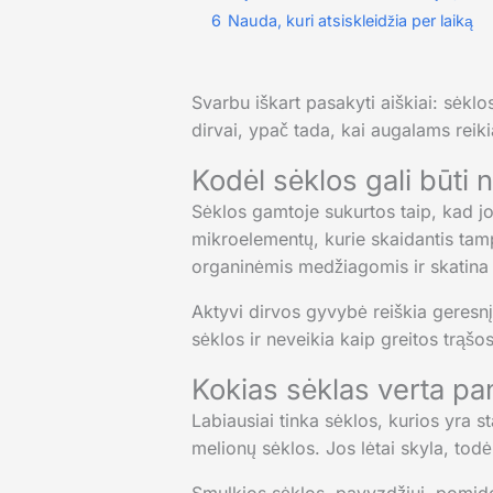
6
Nauda, kuri atsiskleidžia per laiką
Svarbu iškart pasakyti aiškiai: sėklo
dirvai, ypač tada, kai augalams rei
Kodėl sėklos gali būti
Sėklos gamtoje sukurtos taip, kad j
mikroelementų, kurie skaidantis tam
organinėmis medžiagomis ir skatina
Aktyvi dirvos gyvybė reiškia geresn
sėklos ir neveikia kaip greitos trąšos
Kokias sėklas verta pa
Labiausiai tinka sėklos, kurios yra 
melionų sėklos. Jos lėtai skyla, todė