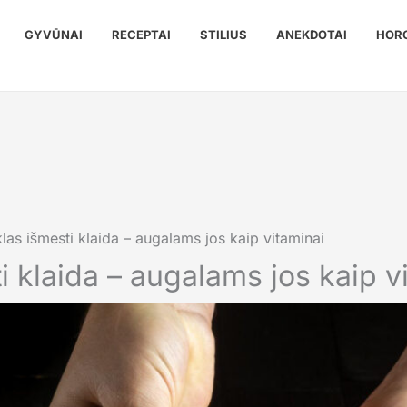
GYVŪNAI
RECEPTAI
STILIUS
ANEKDOTAI
HOR
las išmesti klaida – augalams jos kaip vitaminai
i klaida – augalams jos kaip v