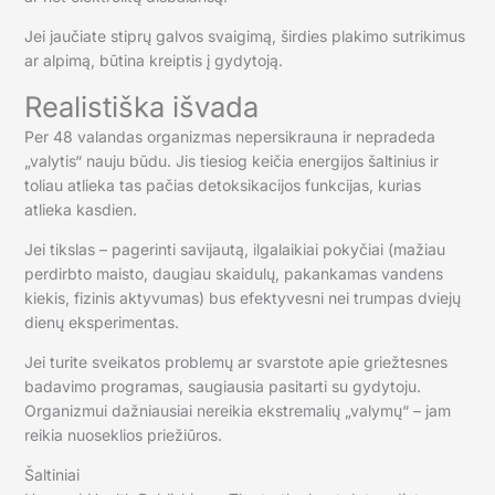
Jei jaučiate stiprų galvos svaigimą, širdies plakimo sutrikimus
ar alpimą, būtina kreiptis į gydytoją.
Realistiška išvada
Per 48 valandas organizmas nepersikrauna ir nepradeda
„valytis“ nauju būdu. Jis tiesiog keičia energijos šaltinius ir
toliau atlieka tas pačias detoksikacijos funkcijas, kurias
atlieka kasdien.
Jei tikslas – pagerinti savijautą, ilgalaikiai pokyčiai (mažiau
perdirbto maisto, daugiau skaidulų, pakankamas vandens
kiekis, fizinis aktyvumas) bus efektyvesni nei trumpas dviejų
dienų eksperimentas.
Jei turite sveikatos problemų ar svarstote apie griežtesnes
badavimo programas, saugiausia pasitarti su gydytoju.
Organizmui dažniausiai nereikia ekstremalių „valymų“ – jam
reikia nuoseklios priežiūros.
Šaltiniai