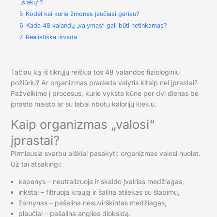
„šlakų“?
5
Kodėl kai kurie žmonės jaučiasi geriau?
6
Kada 48 valandų „valymas“ gali būti netinkamas?
7
Realistiška išvada
Tačiau ką iš tikrųjų reiškia tos 48 valandos fiziologiniu
požiūriu? Ar organizmas pradeda valytis kitaip nei įprastai?
Pažvelkime į procesus, kurie vyksta kūne per dvi dienas be
įprasto maisto ar su labai ribotu kalorijų kiekiu.
Kaip organizmas „valosi“
įprastai?
Pirmiausia svarbu aiškiai pasakyti: organizmas valosi nuolat.
Už tai atsakingi:
kepenys – neutralizuoja ir skaido įvairias medžiagas,
inkstai – filtruoja kraują ir šalina atliekas su šlapimu,
žarnynas – pašalina nesuvirškintas medžiagas,
plaučiai – pašalina anglies dioksidą.