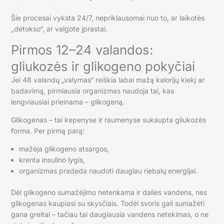
Šie procesai vyksta 24/7, nepriklausomai nuo to, ar laikotės
„detokso“, ar valgote įprastai.
Pirmos 12–24 valandos:
gliukozės ir glikogeno pokyčiai
Jei 48 valandų „valymas“ reiškia labai mažą kalorijų kiekį ar
badavimą, pirmiausia organizmas naudoja tai, kas
lengviausiai prieinama – glikogeną.
Glikogenas – tai kepenyse ir raumenyse sukaupta gliukozės
forma. Per pirmą parą:
mažėja glikogeno atsargos,
krenta insulino lygis,
organizmas pradeda naudoti daugiau riebalų energijai.
Dėl glikogeno sumažėjimo netenkama ir dalies vandens, nes
glikogenas kaupiasi su skysčiais. Todėl svoris gali sumažėti
gana greitai – tačiau tai daugiausia vandens netekimas, o ne