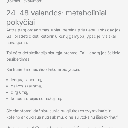
„toksinų išvalymas“.
24–48 valandos: metaboliniai
pokyčiai
Antrą parą organizmas labiau pereina prie riebalų oksidacijos.
Gali pradėti didėti ketoninių kūnų gamyba, ypač jei visiškai
nevalgoma.
Tai nėra detoksikacija siaurąja prasme. Tai – energijos šaltinio
pasikeitimas.
Kai kurie žmonės šiuo laikotarpiu jaučia:
lengvą silpnumą,
galvos skausmą,
dirglumą,
koncentracijos sumažėjimą.
Šie simptomai dažniau susiję su gliukozės svyravimais ir
kofeino ar cukraus nutraukimu, o ne su „toksinų išsiskyrimu“.