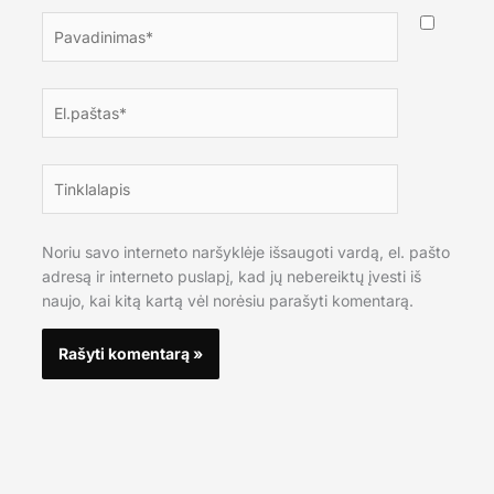
Pavadinimas*
El.paštas*
Tinklalapis
Noriu savo interneto naršyklėje išsaugoti vardą, el. pašto
adresą ir interneto puslapį, kad jų nebereiktų įvesti iš
naujo, kai kitą kartą vėl norėsiu parašyti komentarą.