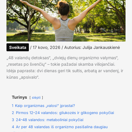
Sveikata
/
17 kovo, 2026
/ Autorius:
Julija Jankauskienė
„48 valandų detoksas“, „dviejų dienų organizmo valymas“,
„resetas po švenčių“ – tokie pažadai skamba viliojančiai.
Idėja paprasta: dvi dienas geri tik sultis, arbatą ar vandenį, ir
kūnas „apsivalo“.
Turinys
slėpti
1
Kaip organizmas „valosi“ įprastai?
2
Pirmos 12–24 valandos: gliukozės ir glikogeno pokyčiai
3
24–48 valandos: metaboliniai pokyčiai
4
Ar per 48 valandas iš organizmo pasišalina daugiau