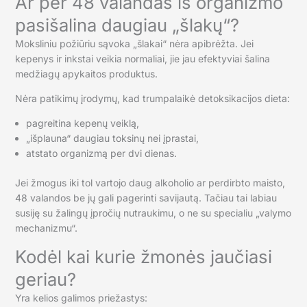
Ar per 48 valandas iš organizmo
pasišalina daugiau „šlakų“?
Moksliniu požiūriu sąvoka „šlakai“ nėra apibrėžta. Jei
kepenys ir inkstai veikia normaliai, jie jau efektyviai šalina
medžiagų apykaitos produktus.
Nėra patikimų įrodymų, kad trumpalaikė detoksikacijos dieta:
pagreitina kepenų veiklą,
„išplauna“ daugiau toksinų nei įprastai,
atstato organizmą per dvi dienas.
Jei žmogus iki tol vartojo daug alkoholio ar perdirbto maisto,
48 valandos be jų gali pagerinti savijautą. Tačiau tai labiau
susiję su žalingų įpročių nutraukimu, o ne su specialiu „valymo
mechanizmu“.
Kodėl kai kurie žmonės jaučiasi
geriau?
Yra kelios galimos priežastys: