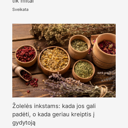
tik mitai
Sveikata
Žolelės inkstams: kada jos gali
padėti, o kada geriau kreiptis į
gydytoją