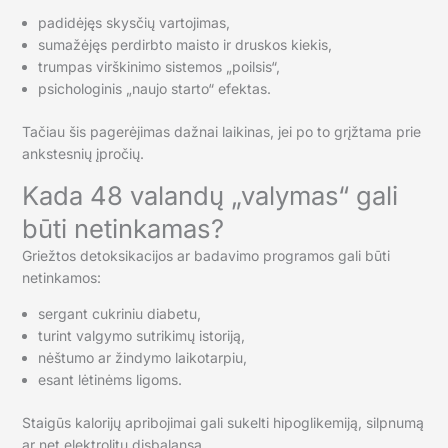
padidėjęs skysčių vartojimas,
sumažėjęs perdirbto maisto ir druskos kiekis,
trumpas virškinimo sistemos „poilsis“,
psichologinis „naujo starto“ efektas.
Tačiau šis pagerėjimas dažnai laikinas, jei po to grįžtama prie
ankstesnių įpročių.
Kada 48 valandų „valymas“ gali
būti netinkamas?
Griežtos detoksikacijos ar badavimo programos gali būti
netinkamos:
sergant cukriniu diabetu,
turint valgymo sutrikimų istoriją,
nėštumo ar žindymo laikotarpiu,
esant lėtinėms ligoms.
Staigūs kalorijų apribojimai gali sukelti hipoglikemiją, silpnumą
ar net elektrolitų disbalansą.