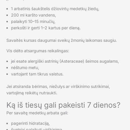
1 arbatinis šaukštelis džiovintų medetkų žiedų,
200 ml karšto vandens,
palaikyti 10–15 minučių,
perkošti ir gerti 1–2 kartus per dieną.
Savaitės kursas daugumai sveikų žmonių laikomas saugiu.
Vis dėlto atsargumas reikalingas:
jei esate alergiški astrinių (Asteraceae) šeimos augalams,
nėštumo metu,
vartojant tam tikrus vaistus.
Jei atsiranda bėrimas, niežulys ar virškinimo sutrikimai,
vartojimą reikėtų nutraukti.
Ką iš tiesų gali pakeisti 7 dienos?
Per savaitę medetkų arbata gali:
pagerinti hidrataciją,
švelniai palaikyti virškinimą,