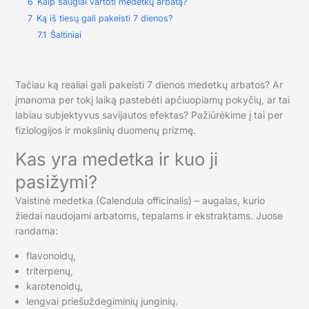
6
Kaip saugiai vartoti medetkų arbatą?
7
Ką iš tiesų gali pakeisti 7 dienos?
7.1
Šaltiniai
Tačiau ką realiai gali pakeisti 7 dienos medetkų arbatos? Ar
įmanoma per tokį laiką pastebėti apčiuopiamų pokyčių, ar tai
labiau subjektyvus savijautos efektas? Pažiūrėkime į tai per
fiziologijos ir mokslinių duomenų prizmę.
Kas yra medetka ir kuo ji
pasižymi?
Vaistinė medetka (Calendula officinalis) – augalas, kurio
žiedai naudojami arbatoms, tepalams ir ekstraktams. Juose
randama:
flavonoidų,
triterpenų,
karotenoidų,
lengvai priešuždegiminių junginių.