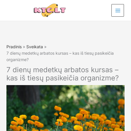
Pereiti
prie
turinio
Pradinis
Sveikata
7 dienų medetkų arbatos kursas – kas iš tiesų pasikeičia
organizme?
7 dienų medetkų arbatos kursas –
kas iš tiesų pasikeičia organizme?