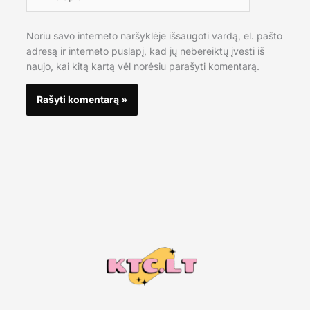
Noriu savo interneto naršyklėje išsaugoti vardą, el. pašto
adresą ir interneto puslapį, kad jų nebereiktų įvesti iš
naujo, kai kitą kartą vėl norėsiu parašyti komentarą.