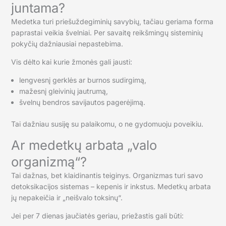
juntama?
Medetka turi priešuždegiminių savybių, tačiau geriama forma
paprastai veikia švelniai. Per savaitę reikšmingų sisteminių
pokyčių dažniausiai nepastebima.
Vis dėlto kai kurie žmonės gali jausti:
lengvesnį gerklės ar burnos sudirgimą,
mažesnį gleivinių jautrumą,
švelnų bendros savijautos pagerėjimą.
Tai dažniau susiję su palaikomu, o ne gydomuoju poveikiu.
Ar medetkų arbata „valo
organizmą“?
Tai dažnas, bet klaidinantis teiginys. Organizmas turi savo
detoksikacijos sistemas – kepenis ir inkstus. Medetkų arbata
jų nepakeičia ir „neišvalo toksinų“.
Jei per 7 dienas jaučiatės geriau, priežastis gali būti: