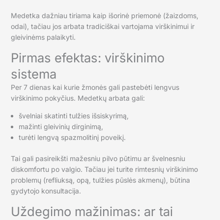
Medetka dažniau tiriama kaip išorinė priemonė (žaizdoms,
odai), tačiau jos arbata tradiciškai vartojama virškinimui ir
gleivinėms palaikyti.
Pirmas efektas: virškinimo
sistema
Per 7 dienas kai kurie žmonės gali pastebėti lengvus
virškinimo pokyčius. Medetkų arbata gali:
švelniai skatinti tulžies išsiskyrimą,
mažinti gleivinių dirginimą,
turėti lengvą spazmolitinį poveikį.
Tai gali pasireikšti mažesniu pilvo pūtimu ar švelnesniu
diskomfortu po valgio. Tačiau jei turite rimtesnių virškinimo
problemų (refliuksą, opą, tulžies pūslės akmenų), būtina
gydytojo konsultacija.
Uždegimo mažinimas: ar tai