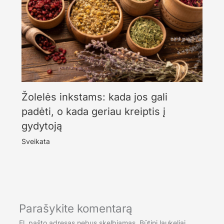
Žolelės inkstams: kada jos gali
padėti, o kada geriau kreiptis į
gydytoją
Sveikata
Parašykite komentarą
El. pašto adresas nebus skelbiamas.
Būtini laukeliai