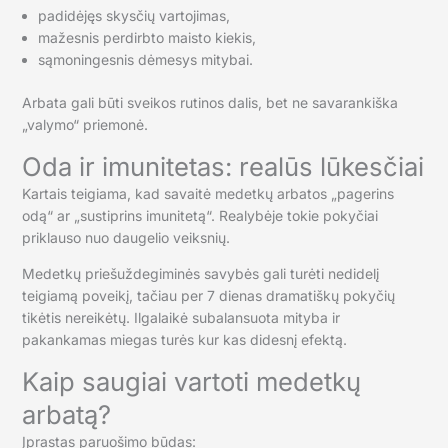
padidėjęs skysčių vartojimas,
mažesnis perdirbto maisto kiekis,
sąmoningesnis dėmesys mitybai.
Arbata gali būti sveikos rutinos dalis, bet ne savarankiška
„valymo“ priemonė.
Oda ir imunitetas: realūs lūkesčiai
Kartais teigiama, kad savaitė medetkų arbatos „pagerins
odą“ ar „sustiprins imunitetą“. Realybėje tokie pokyčiai
priklauso nuo daugelio veiksnių.
Medetkų priešuždegiminės savybės gali turėti nedidelį
teigiamą poveikį, tačiau per 7 dienas dramatiškų pokyčių
tikėtis nereikėtų. Ilgalaikė subalansuota mityba ir
pakankamas miegas turės kur kas didesnį efektą.
Kaip saugiai vartoti medetkų
arbatą?
Įprastas paruošimo būdas: