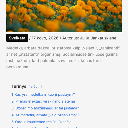
Sveikata
/
17 kovo, 2026
/ Autorius:
Julija Jankauskienė
Medetkų arbata dažnai pristatoma kaip „valanti“, „raminanti“
ar net „atstatanti“ organizmą. Socialiniuose tinkluose galima
rasti pažadų, kad pakanka savaitės – ir kūnas tarsi
persikrauna.
Turinys
slėpti
1
Kas yra medetka ir kuo ji pasižymi?
2
Pirmas efektas: virškinimo sistema
3
Uždegimo mažinimas: ar tai juntama?
4
Ar medetkų arbata „valo organizmą“?
5
Oda ir imunitetas: realūs lūkesčiai