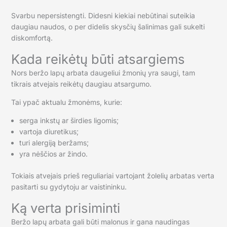
Svarbu nepersistengti. Didesni kiekiai nebūtinai suteikia
daugiau naudos, o per didelis skysčių šalinimas gali sukelti
diskomfortą.
Kada reikėtų būti atsargiems
Nors beržo lapų arbata daugeliui žmonių yra saugi, tam
tikrais atvejais reikėtų daugiau atsargumo.
Tai ypač aktualu žmonėms, kurie:
serga inkstų ar širdies ligomis;
vartoja diuretikus;
turi alergiją beržams;
yra nėščios ar žindo.
Tokiais atvejais prieš reguliariai vartojant žolelių arbatas verta
pasitarti su gydytoju ar vaistininku.
Ką verta prisiminti
Beržo lapų arbata gali būti malonus ir gana naudingas