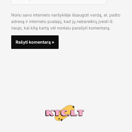
Noriu savo interneto naršyklėje išsaugoti vardą, el. pašto
adresą ir interneto puslapį, kad jų nebereiktų įvesti iš
naujo, kai kitą kartą vėl norėsiu parašyti komentarą.