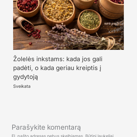
Žolelės inkstams: kada jos gali
padėti, o kada geriau kreiptis į
gydytoją
Sveikata
Parašykite komentarą
El. pašto adresas nebus skelbiamas.
Būtini laukeliai