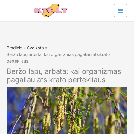
Pereiti
prie
turinio
Pradinis
Sveikata
Beržo lapų arbata: kai organizmas pagaliau atsikrato
pertekliaus
Beržo lapų arbata: kai organizmas
pagaliau atsikrato pertekliaus