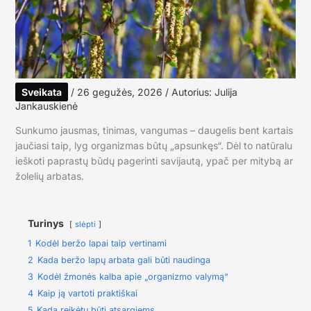
Sveikata
/
26 gegužės, 2026
/ Autorius:
Julija
Jankauskienė
Sunkumo jausmas, tinimas, vangumas – daugelis bent kartais
jaučiasi taip, lyg organizmas būtų „apsunkęs“. Dėl to natūralu
ieškoti paprastų būdų pagerinti savijautą, ypač per mitybą ar
žolelių arbatas.
Turinys
slėpti
1
Kodėl beržo lapai taip vertinami
2
Kada beržo lapų arbata gali būti naudinga
3
Kodėl žmonės kalba apie „organizmo valymą“
4
Kaip ją vartoti praktiškai
5
Kada reikėtų būti atsargiems