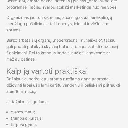
Beržo lapų arbata dažnai patenka į įvairias „detoksikacijos“
programas. Tačiau svarbu atskirti marketingą nuo realybės.
Organizmas jau turi sistemas, atsakingas už nereikalingų
medžiagų pašalinimą – tai kepenys, inkstai ir virškinimo
sistema.
Beržo arbata šių organų „neperkrauna“ ir „neišvalo“, tačiau
gali padėti palaikyti skysčių balansą bei paskatinti dažnesnį
šlapinimąsi. Dėl to žmogus kartais jaučiasi lengvesnis ar
mažiau patinęs.
Kaip ją vartoti praktiškai
Dažniausiai beržo lapų arbata ruošiama gana paprastai –
džiovinti lapai užpilami karštu vandeniu ir paliekami pritraukti
apie 10 minučių.
Ji dažniausiai geriama:
dienos metu;
trumpais kursais;
tarp valgymų.