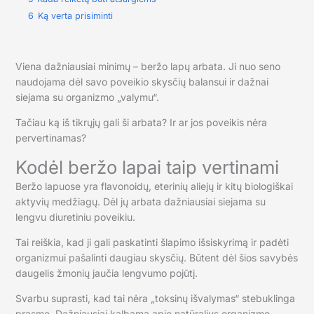
6
Ką verta prisiminti
Viena dažniausiai minimų – beržo lapų arbata. Ji nuo seno
naudojama dėl savo poveikio skysčių balansui ir dažnai
siejama su organizmo „valymu“.
Tačiau ką iš tikrųjų gali ši arbata? Ir ar jos poveikis nėra
pervertinamas?
Kodėl beržo lapai taip vertinami
Beržo lapuose yra flavonoidų, eterinių aliejų ir kitų biologiškai
aktyvių medžiagų. Dėl jų arbata dažniausiai siejama su
lengvu diuretiniu poveikiu.
Tai reiškia, kad ji gali paskatinti šlapimo išsiskyrimą ir padėti
organizmui pašalinti daugiau skysčių. Būtent dėl šios savybės
daugelis žmonių jaučia lengvumo pojūtį.
Svarbu suprasti, kad tai nėra „toksinų išvalymas“ stebuklinga
prasme. Dažniausiai kalbama apie natūralius organizmo