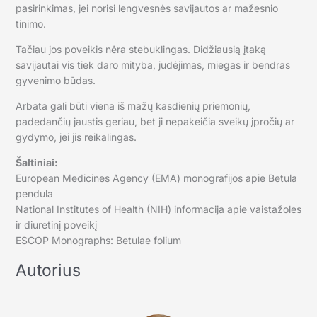
pasirinkimas, jei norisi lengvesnės savijautos ar mažesnio
tinimo.
Tačiau jos poveikis nėra stebuklingas. Didžiausią įtaką
savijautai vis tiek daro mityba, judėjimas, miegas ir bendras
gyvenimo būdas.
Arbata gali būti viena iš mažų kasdienių priemonių,
padedančių jaustis geriau, bet ji nepakeičia sveikų įpročių ar
gydymo, jei jis reikalingas.
Šaltiniai:
European Medicines Agency (EMA) monografijos apie Betula
pendula
National Institutes of Health (NIH) informacija apie vaistažoles
ir diuretinį poveikį
ESCOP Monographs: Betulae folium
Autorius