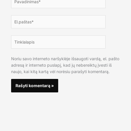
El.paštas*
Tinklalapis
Noriu savo interneto naršyklėje išsaugoti vardą, el. pašto
adresą ir interneto puslapį, kad jų nebereiktų įvesti iš
naujo, kai kitą kartą vėl norėsiu parašyti komentarą.