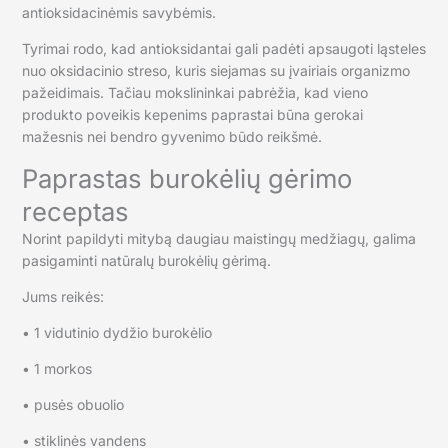
antioksidacinėmis savybėmis.
Tyrimai rodo, kad antioksidantai gali padėti apsaugoti ląsteles
nuo oksidacinio streso, kuris siejamas su įvairiais organizmo
pažeidimais. Tačiau mokslininkai pabrėžia, kad vieno
produkto poveikis kepenims paprastai būna gerokai
mažesnis nei bendro gyvenimo būdo reikšmė.
Paprastas burokėlių gėrimo
receptas
Norint papildyti mitybą daugiau maistingų medžiagų, galima
pasigaminti natūralų burokėlių gėrimą.
Jums reikės:
• 1 vidutinio dydžio burokėlio
• 1 morkos
• pusės obuolio
• stiklinės vandens