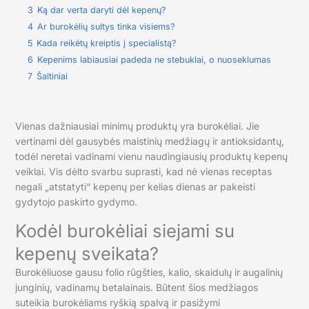
3
Ką dar verta daryti dėl kepenų?
4
Ar burokėlių sultys tinka visiems?
5
Kada reikėtų kreiptis į specialistą?
6
Kepenims labiausiai padeda ne stebuklai, o nuoseklumas
7
Šaltiniai
Vienas dažniausiai minimų produktų yra burokėliai. Jie
vertinami dėl gausybės maistinių medžiagų ir antioksidantų,
todėl neretai vadinami vienu naudingiausių produktų kepenų
veiklai. Vis dėlto svarbu suprasti, kad nė vienas receptas
negali „atstatyti“ kepenų per kelias dienas ar pakeisti
gydytojo paskirto gydymo.
Kodėl burokėliai siejami su
kepenų sveikata?
Burokėliuose gausu folio rūgšties, kalio, skaidulų ir augalinių
junginių, vadinamų betalainais. Būtent šios medžiagos
suteikia burokėliams ryškią spalvą ir pasižymi