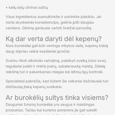
• kelių lašų citrinos sulčių
Visus ingredientus susmulkinkite ir sutrinkite plakikliu. Jei
norisi skystesnės konsistencijos, galima įpilti daugiau
vandens. Gėrimą geriausia vartoti šviežiai paruoštą.
Ką dar verta daryti dėl kepenų?
Nors burokėliai gali būti vertinga mitybos dalis, kepenų būklę
daug stipriau veikia kasdieniai įpročiai.
Svarbu riboti alkoholio vartojimą, palaikyti sveiką kūno svorį,
reguliariai judėti ir rinktis įvairų, subalansuotą maistą. Didelę
reikšmę turi ir pakankamas miegas bei lėtinių ligų kontrolė.
Specialistai pabrėžia, kad būtent šie veiksniai dažniausiai turi
didžiausią įtaką kepenų sveikatai.
Ar burokėlių sultys tinka visiems?
Daugumai žmonių burokėliai yra saugus ir maistingas
produktas. Tačiau kai kuriems asmenims jie gali sukelti