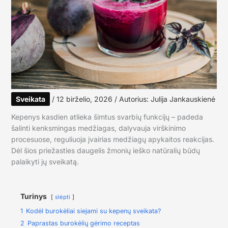
Sveikata
/
12 birželio, 2026
/ Autorius:
Julija Jankauskienė
Kepenys kasdien atlieka šimtus svarbių funkcijų – padeda
šalinti kenksmingas medžiagas, dalyvauja virškinimo
procesuose, reguliuoja įvairias medžiagų apykaitos reakcijas.
Dėl šios priežasties daugelis žmonių ieško natūralių būdų
palaikyti jų sveikatą.
Turinys
slėpti
1
Kodėl burokėliai siejami su kepenų sveikata?
2
Paprastas burokėlių gėrimo receptas