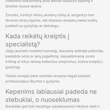
virškinimo diskomfortą arba laikinai nudažyti šlapimą ir
išmatas rausva spalva.
Žmonės, turintys inkstų akmenų riziką ar sergantys tam
tikromis inkstų ligomis, dėl didesnio oksalatų kiekio turėtų
pasitarti su gydytoju ar dietologu.
Kada reikėtų kreiptis į
specialistą?
Jeigu jaučiate nuolatinį nuovargį, skausmą dešinėje pašonėje,
pastebite odos ar akių pageltimą, nepaaiškinamą svorio
kritimą ar kitus nerimą keliančius simptomus, būtina kreiptis į
gydytoją.
Tokiais atvejais jokie naminiai receptai negali pakeisti
profesionalaus ištyrimo ir gydymo.
Kepenims labiausiai padeda ne
stebuklai, o nuoseklumas
Burokėliai gali būti naudinga subalansuotos mitybos dalis ir