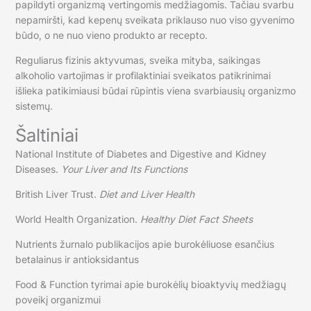
papildyti organizmą vertingomis medžiagomis. Tačiau svarbu
nepamiršti, kad kepenų sveikata priklauso nuo viso gyvenimo
būdo, o ne nuo vieno produkto ar recepto.
Reguliarus fizinis aktyvumas, sveika mityba, saikingas
alkoholio vartojimas ir profilaktiniai sveikatos patikrinimai
išlieka patikimiausi būdai rūpintis viena svarbiausių organizmo
sistemų.
Šaltiniai
National Institute of Diabetes and Digestive and Kidney
Diseases.
Your Liver and Its Functions
British Liver Trust.
Diet and Liver Health
World Health Organization.
Healthy Diet Fact Sheets
Nutrients žurnalo publikacijos apie burokėliuose esančius
betalainus ir antioksidantus
Food & Function tyrimai apie burokėlių bioaktyvių medžiagų
poveikį organizmui