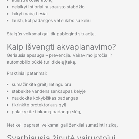
nelaikyti stipriai nuspausto stabdžio
laikyti vairą tiesiai
laukti, kol padangos vėl sukibs su keliu
Staigūs veiksmai gali tik pabloginti situaciją.
Kaip išvengti akvaplanavimo?
Geriausia apsauga – prevencija. Vairavimo įpročiai ir
automobilio būklė turi didelę įtaką.
Praktiniai patarimai:
sumažinkite greitį lietingu oru
stebėkite vandens sankaupas kelyje
naudokite kokybiškas padangas
tikrinkite protektoriaus gylį
palaikykite tinkamą padangų slėgį
Net keli paprasti veiksmai gali ženkliai sumažinti riziką.
Svarbiausia žinutė vairuotojui