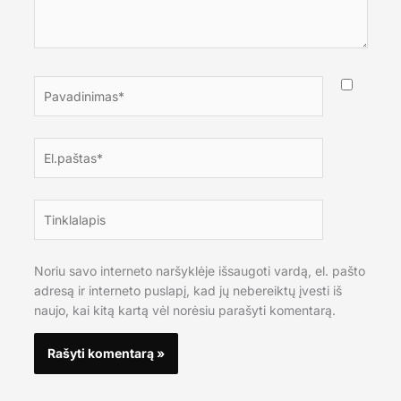
Pavadinimas*
El.paštas*
Tinklalapis
Noriu savo interneto naršyklėje išsaugoti vardą, el. pašto
adresą ir interneto puslapį, kad jų nebereiktų įvesti iš
naujo, kai kitą kartą vėl norėsiu parašyti komentarą.