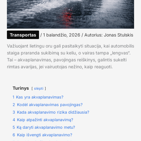
Transportas
/
1 balandžio, 2026
/ Autorius:
Jonas Stulskis
Važiuojant lietingu oru gali pasitaikyti situacija, kai automobilis
staiga praranda sukibimą su keliu, o vairas tampa „lengvas“.
Tai – akvaplanavimas, pavojingas reiškinys, galintis sukelti
rimtas avarijas, jei vairuotojas nežino, kaip reaguoti.
Turinys
slėpti
1
Kas yra akvaplanavimas?
2
Kodėl akvaplanavimas pavojingas?
3
Kada akvaplanavimo rizika didžiausia?
4
Kaip atpažinti akvaplanavimą?
5
Ką daryti akvaplanavimo metu?
6
Kaip išvengti akvaplanavimo?