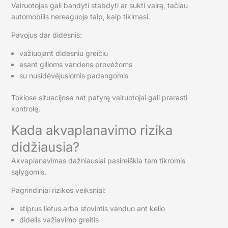
Vairuotojas gali bandyti stabdyti ar sukti vairą, tačiau
automobilis nereaguoja taip, kaip tikimasi.
Pavojus dar didesnis:
važiuojant didesniu greičiu
esant gilioms vandens provėžoms
su nusidėvėjusiomis padangomis
Tokiose situacijose net patyrę vairuotojai gali prarasti
kontrolę.
Kada akvaplanavimo rizika
didžiausia?
Akvaplanavimas dažniausiai pasireiškia tam tikromis
sąlygomis.
Pagrindiniai rizikos veiksniai:
stiprus lietus arba stovintis vanduo ant kelio
didelis važiavimo greitis