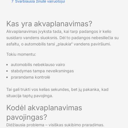
7
Svarbiausia žinutė vairuotojui
Kas yra akvaplanavimas?
Akvaplanavimas įvyksta tada, kai tarp padangos ir kelio
susidaro vandens sluoksnis. Dėl to padangos nebesiliečia su
asfaltu, o automobilis tarsi „plaukia“ vandens paviršiumi.
Tokiu momentu:
automobilis nebeklauso vairo
stabdymas tampa neveiksmingas
prarandama kontrolė
Tai gali trukti vos kelias sekundes, bet jų pakanka, kad
situacija taptų pavojinga.
Kodėl akvaplanavimas
pavojingas?
Didžiausia problema – visiškas sukibimo praradimas.