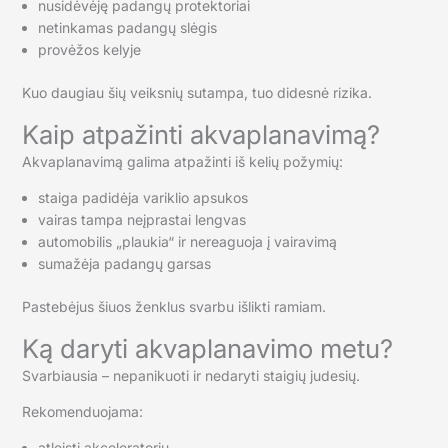
nusidėvėję padangų protektoriai
netinkamas padangų slėgis
provėžos kelyje
Kuo daugiau šių veiksnių sutampa, tuo didesnė rizika.
Kaip atpažinti akvaplanavimą?
Akvaplanavimą galima atpažinti iš kelių požymių:
staiga padidėja variklio apsukos
vairas tampa neįprastai lengvas
automobilis „plaukia“ ir nereaguoja į vairavimą
sumažėja padangų garsas
Pastebėjus šiuos ženklus svarbu išlikti ramiam.
Ką daryti akvaplanavimo metu?
Svarbiausia – nepanikuoti ir nedaryti staigių judesių.
Rekomenduojama:
atleisti akceleratorių