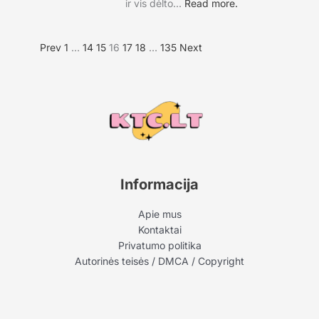
ir vis dėlto...
Read more.
Prev
1
…
14
15
16
17
18
…
135
Next
Informacija
Apie mus
Kontaktai
Privatumo politika
Autorinės teisės / DMCA / Copyright