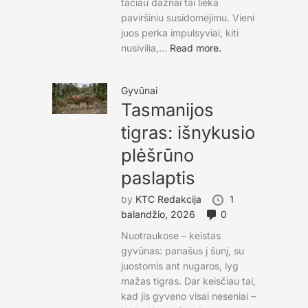
tačiau dažnai tai lieka
paviršiniu susidomėjimu. Vieni
juos perka impulsyviai, kiti
nusivilia,...
Read more.
Gyvūnai
Tasmanijos
tigras: išnykusio
plėšrūno
paslaptis
by
KTC Redakcija
1
balandžio, 2026
0
Nuotraukose – keistas
gyvūnas: panašus į šunį, su
juostomis ant nugaros, lyg
mažas tigras. Dar keisčiau tai,
kad jis gyveno visai neseniai –