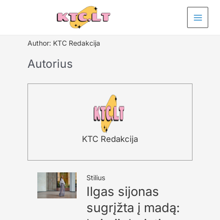
Pereiti
prie
turinio
Author:
KTC Redakcija
Autorius
KTC Redakcija
Stilius
Ilgas sijonas
sugrįžta į madą: