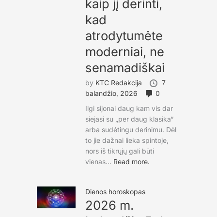
kaip jį derinti,
kad
atrodytumėte
moderniai, ne
senamadiškai
by
KTC Redakcija
7
balandžio, 2026
0
Ilgi sijonai daug kam vis dar
siejasi su „per daug klasika“
arba sudėtingu derinimu. Dėl
to jie dažnai lieka spintoje,
nors iš tikrųjų gali būti
vienas...
Read more.
Dienos horoskopas
2026 m.