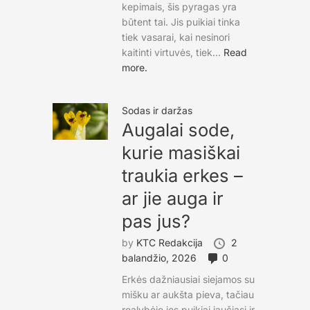
kepimais, šis pyragas yra
būtent tai. Jis puikiai tinka
tiek vasarai, kai nesinori
kaitinti virtuvės, tiek...
Read
more.
Sodas ir daržas
Augalai sode,
kurie masiškai
traukia erkes –
ar jie auga ir
pas jus?
by
KTC Redakcija
2
balandžio, 2026
0
Erkės dažniausiai siejamos su
mišku ar aukšta pieva, tačiau
realybėje jos puikiai jaučiasi ir